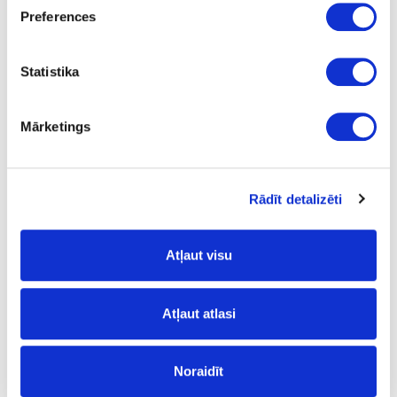
Preferences
MATERIAL SAMPLES
Statistika
Mārketings
Rādīt detalizēti
Atļaut visu
Atļaut atlasi
Noraidīt
COMPONENTS' ORDERING PORTAL