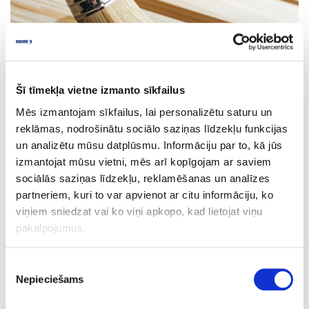
Šī tīmekļa vietne izmanto sīkfailus
Mēs izmantojam sīkfailus, lai personalizētu saturu un
ADHESIVES, OIL, VAX, CLEANERS
reklāmas, nodrošinātu sociālo saziņas līdzekļu funkcijas
un analizētu mūsu datplūsmu. Informāciju par to, kā jūs
izmantojat mūsu vietni, mēs arī kopīgojam ar saviem
sociālās saziņas līdzekļu, reklamēšanas un analīzes
partneriem, kuri to var apvienot ar citu informāciju, ko
viņiem sniedzat vai ko viņi apkopo, kad lietojat viņu
pakalpojumus.
Piekrišanas
Nepieciešams
izvēle