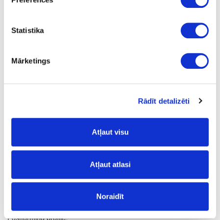
Q
1
Statistika
yes
4100
Mārketings
600
38
Rādīt detalizēti
m
18.62
Atļaut visu
Atļaut atlasi
Surface structure:
Noraidīt
VV
- Top Velvet;
Postforming profile: