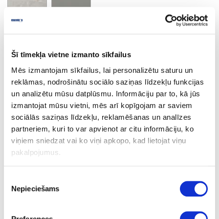
Venezia Marble
Minimālais pasūtījuma apjoms un pasūtījuma solis 2 losnes
Šī tīmekļa vietne izmanto sīkfailus
Mēs izmantojam sīkfailus, lai personalizētu saturu un
reklāmas, nodrošinātu sociālo saziņas līdzekļu funkcijas
Ask question
Share product link
un analizētu mūsu datplūsmu. Informāciju par to, kā jūs
Print
izmantojat mūsu vietni, mēs arī kopīgojam ar saviem
sociālās saziņas līdzekļu, reklamēšanas un analīzes
partneriem, kuri to var apvienot ar citu informāciju, ko
viņiem sniedzat vai ko viņi apkopo, kad lietojat viņu
06-S63053-VV-38-60
upon order
pakalpojumus.
S63053
Piekrišanas
Venezia Marble
Nepieciešams
izvēle
VV
Preferences