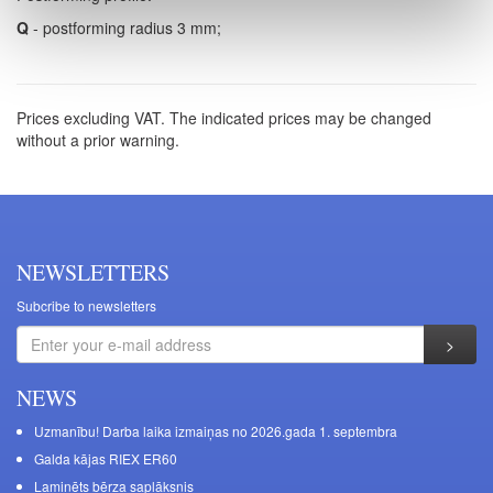
Q
- postforming radius 3 mm;
Prices excluding VAT. The indicated prices may be changed
without a prior warning.
NEWSLETTERS
Subcribe to newsletters
NEWS
Uzmanību! Darba laika izmaiņas no 2026.gada 1. septembra
Galda kājas RIEX ER60
Laminēts bērza saplāksnis