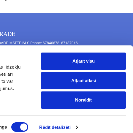
RADE
ARD MATERIALS Phone: 67846678, 67187016
OMPONENTS PRODUCTION Phone: 67844864, 67846675
 Mašīnu Str., Riga, LV-1063, Latvia
Atļaut visu
RNITURE FITTINGS Phone: 67846682, 67844884
s līdzekļu
2 Latgales Str., Riga, LV-1063, Latvija
mēs arī
erating hours: Monday to Friday 9:00 - 18:00,
Atļaut atlasi
 to var
turday 10:00 - 15:00, Sunday - closed.
pojumus.
Noraidīt
ngs
Rādīt detalizēti