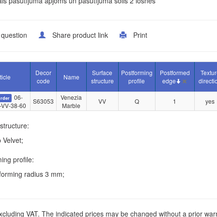
is pasūtījuma apjoms un pasūtījuma solis 2 losnes
 question
Share product link
Print
Decor
Surface
Postforming
Postformed
Textur
ticle
Name
code
structure
profile
edge
directi
06-
Venezia
rder
S63053
VV
Q
1
yes
-VV-38-60
Marble
structure:
 Velvet;
ing profile:
forming radius 3 mm;
xcluding VAT. The indicated prices may be changed without a prior war