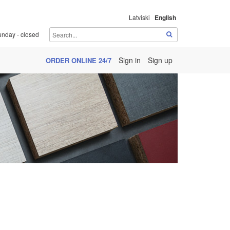
Latviski
English
unday - closed
Sign in
Sign up
ORDER ONLINE 24/7