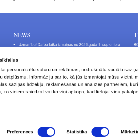
NEWS
T
Uzmanību! Darba laika izmaiņas no 2026.gada 1. septembra
BO
C
Galda kājas RIEX ER60
11
Laminēts bērza saplāksnis
sīkfailus
FU
lai personalizētu saturu un reklāmas, nodrošinātu sociālo saziņa
45
u datplūsmu. Informāciju par to, kā jūs izmantojat mūsu vietni, 
Op
ās saziņas līdzekļu, reklamēšanas un analīzes partneriem, kuri
Sa
u, ko viņiem sniedzat vai ko viņi apkopo, kad lietojat viņu pakal
Privacy Policy
Contacts
Preferences
Statistika
Mārketi