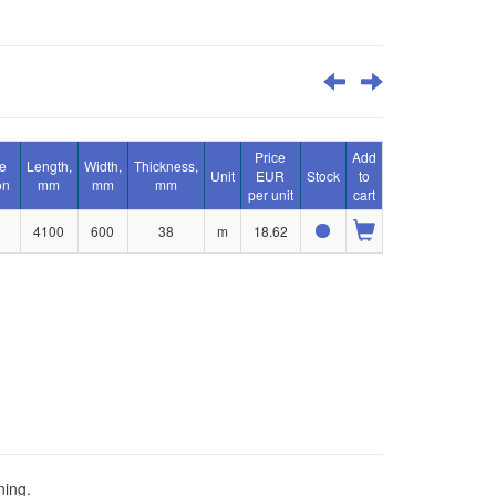
Price
Add
e
Length,
Width,
Thickness,
Unit
EUR
Stock
to
on
mm
mm
mm
per unit
cart
4100
600
38
m
18.62
ning.