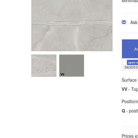
Minimāla
Ask
Ar
upon o
S63053
Surface 
VV
- Top
Postform
Q
- post
Prices e