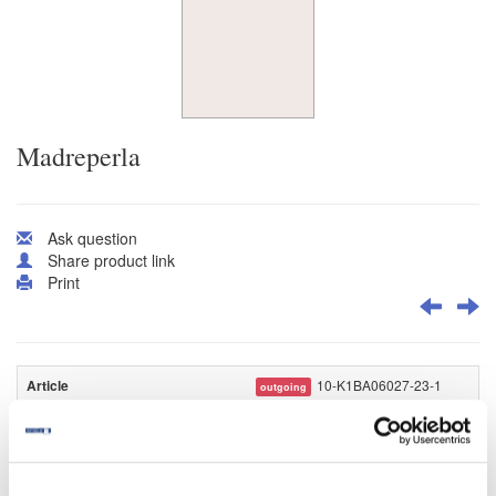
Madreperla
Ask question
Share product link
Print
10-K1BA06027-23-1
outgoing
K1BA06027/M027
Madreperla