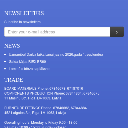
NEWSLETTERS
Subcribe to newsletters
NEWS
Uzmanību! Darba laika izmaiņas no 2026.gada 1. septembra
Galda kājas RIEX ER60
Laminēts bērza saplāksnis
TRADE
BOARD MATERIALS Phone: 67846678, 67187016
COMPONENTS PRODUCTION Phone: 67844864, 67846675
11 Mašīnu Str., Riga, LV-1063, Latvia
FURNITURE FITTINGS Phone: 67846682, 67844884
452 Latgales Str., Riga, LV-1063, Latvija
Operating hours: Monday to Friday 9:00 - 18:00,
Saturday 10:00 - 15:00, Sunday - closed.