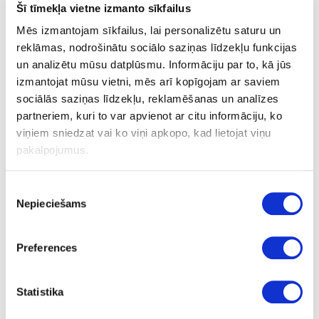
GLOSS
Šī tīmekļa vietne izmanto sīkfailus
Mēs izmantojam sīkfailus, lai personalizētu saturu un
no
reklāmas, nodrošinātu sociālo saziņas līdzekļu funkcijas
23
un analizētu mūsu datplūsmu. Informāciju par to, kā jūs
izmantojat mūsu vietni, mēs arī kopīgojam ar saviem
1
sociālās saziņas līdzekļu, reklamēšanas un analīzes
m
partneriem, kuri to var apvienot ar citu informāciju, ko
viņiem sniedzat vai ko viņi apkopo, kad lietojat viņu
1.80
pakalpojumus.
Piekrišanas
Nepieciešams
izvēle
Glue:
nav
- no;
Preferences
Surface structure:
GLOSS
- High gloss;
Statistika
Volume discounts: 1-3 rolls 15%, 4-6 rolls 20%, more than 10 rolls