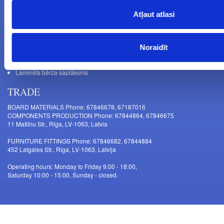
Atļaut atlasi
NEWS
Noraidīt
Uzmanību! Darba laika izmaiņas no 2026.gada 1. septembra
Galda kājas RIEX ER60
Laminēts bērza saplāksnis
TRADE
BOARD MATERIALS Phone: 67846678, 67187016
COMPONENTS PRODUCTION Phone: 67844864, 67846675
11 Mašīnu Str., Riga, LV-1063, Latvia
FURNITURE FITTINGS Phone: 67846682, 67844884
452 Latgales Str., Riga, LV-1063, Latvija
Operating hours: Monday to Friday 9:00 - 18:00,
Saturday 10:00 - 15:00, Sunday - closed.