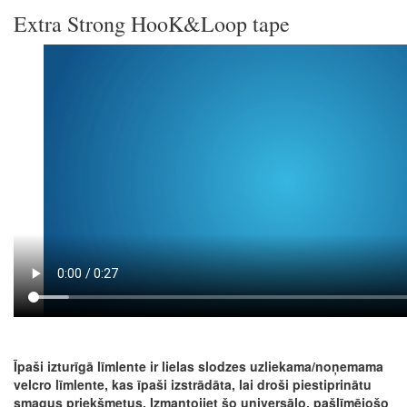
Extra Strong HooK&Loop tape
Īpaši izturīgā līmlente ir lielas slodzes uzliekama/noņemama
velcro līmlente, kas īpaši izstrādāta, lai droši piestiprinātu
smagus priekšmetus. Izmantojiet šo universālo, pašlīmējošo