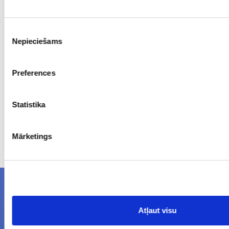
black
Piekrišanas
1
Nepieciešams
izvēle
50
16.70
Preferences
Statistika
Prices excluding VAT. The indicated prices may be changed
Mārketings
without a prior warning.
NEWSLETTERS
Atļaut visu
Subcribe to newsletters