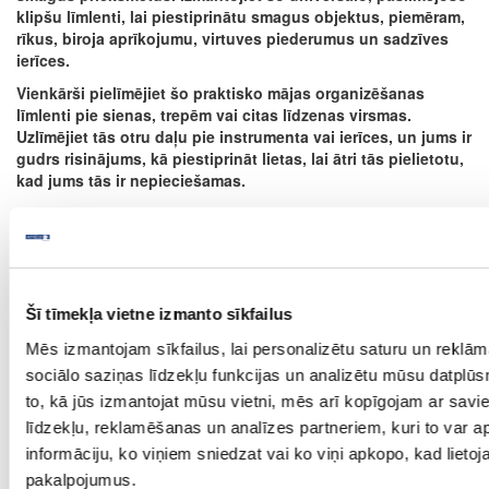
klipšu līmlenti, lai piestiprinātu smagus objektus, piemēram,
rīkus, biroja aprīkojumu, virtuves piederumus un sadzīves
ierīces.
Vienkārši pielīmējiet šo praktisko mājas organizēšanas
līmlenti pie sienas, trepēm vai citas līdzenas virsmas.
Uzlīmējiet tās otru daļu pie instrumenta vai ierīces, un jums ir
gudrs risinājums, kā piestiprināt lietas, lai ātri tās pielietotu,
kad jums tās ir nepieciešamas.
Ask question
Share product link
Print
Šī tīmekļa vietne izmanto sīkfailus
Mēs izmantojam sīkfailus, lai personalizētu saturu un reklā
sociālo saziņas līdzekļu funkcijas un analizētu mūsu datplūs
to, kā jūs izmantojat mūsu vietni, mēs arī kopīgojam ar sav
34-55229-00000
līdzekļu, reklamēšanas un analīzes partneriem, kuri to var ap
Extra Strong HooK&Loop tape
informāciju, ko viņiem sniedzat vai ko viņi apkopo, kad lietoja
pakalpojumus.
Piece