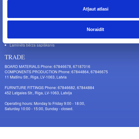
Atļaut atlasi
NEWS
Noraidīt
Uzmanību! Darba laika izmaiņas no 2026.gada 1. septembra
Galda kājas RIEX ER60
Laminēts bērza saplāksnis
TRADE
BOARD MATERIALS Phone: 67846678, 67187016
COMPONENTS PRODUCTION Phone: 67844864, 67846675
11 Mašīnu Str., Riga, LV-1063, Latvia
FURNITURE FITTINGS Phone: 67846682, 67844884
452 Latgales Str., Riga, LV-1063, Latvija
Operating hours: Monday to Friday 9:00 - 18:00,
Saturday 10:00 - 15:00, Sunday - closed.