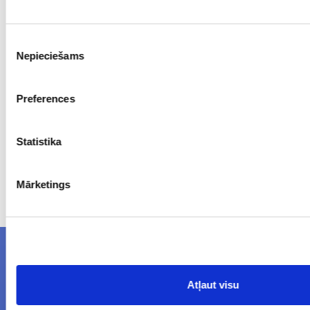
black
Piekrišanas
1
Nepieciešams
izvēle
50
16.70
Preferences
Statistika
Prices excluding VAT. The indicated prices may be changed
Mārketings
without a prior warning.
NEWSLETTERS
Atļaut visu
Subcribe to newsletters