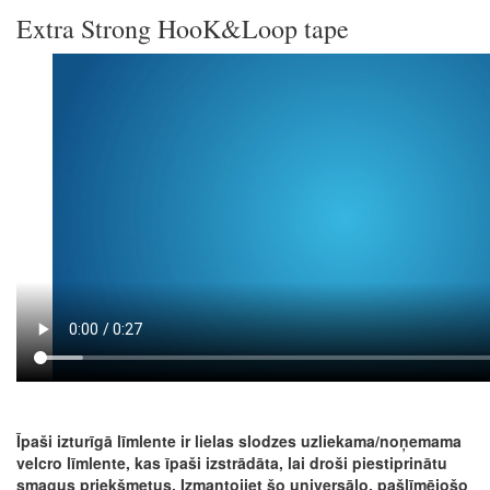
Extra Strong HooK&Loop tape
Īpaši izturīgā līmlente ir lielas slodzes uzliekama/noņemama
velcro līmlente, kas īpaši izstrādāta, lai droši piestiprinātu
smagus priekšmetus. Izmantojiet šo universālo, pašlīmējošo