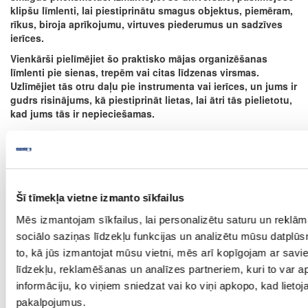
klipšu līmlenti, lai piestiprinātu smagus objektus, piemēram,
rīkus, biroja aprīkojumu, virtuves piederumus un sadzīves
ierīces.
Vienkārši pielīmējiet šo praktisko mājas organizēšanas
līmlenti pie sienas, trepēm vai citas līdzenas virsmas.
Uzlīmējiet tās otru daļu pie instrumenta vai ierīces, un jums ir
gudrs risinājums, kā piestiprināt lietas, lai ātri tās pielietotu,
kad jums tās ir nepieciešamas.
Ask question
Share product link
Print
Šī tīmekļa vietne izmanto sīkfailus
Mēs izmantojam sīkfailus, lai personalizētu saturu un reklā
sociālo saziņas līdzekļu funkcijas un analizētu mūsu datplūs
to, kā jūs izmantojat mūsu vietni, mēs arī kopīgojam ar sav
34-55229-00000
līdzekļu, reklamēšanas un analīzes partneriem, kuri to var ap
Extra Strong HooK&Loop tape
informāciju, ko viņiem sniedzat vai ko viņi apkopo, kad lietoja
pakalpojumus.
Piece