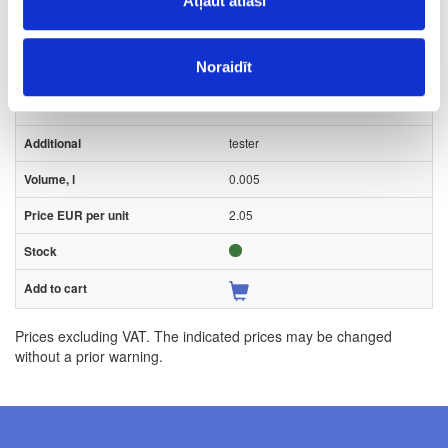
Atļaut atlasi
Hard wax oil OSMO Hartwachs-Öl
Farbig, dust-gray
Noraidīt
Piece
skifer
tester
0.005
2.05
Prices excluding VAT. The indicated prices may be changed
without a prior warning.