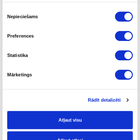
Piekrišanas
Nepieciešams
izvēle
41-O0367
Preferences
Hard wax oil OSMO Dekorwachs
Transparent,dust-gray
Statistika
Piece
skifer
Mārketings
-
0.125
Rādīt detalizēti
15.02
Atļaut visu
41-O0647