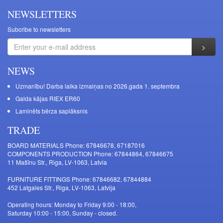
NEWSLETTERS
Subcribe to newsletters
NEWS
Uzmanību! Darba laika izmaiņas no 2026.gada 1. septembra
Galda kājas RIEX ER60
Laminēts bērza saplāksnis
TRADE
BOARD MATERIALS Phone: 67846678, 67187016
COMPONENTS PRODUCTION Phone: 67844864, 67846675
11 Mašīnu Str., Riga, LV-1063, Latvia
FURNITURE FITTINGS Phone: 67846682, 67844884
452 Latgales Str., Riga, LV-1063, Latvija
Operating hours: Monday to Friday 9:00 - 18:00,
Saturday 10:00 - 15:00, Sunday - closed.