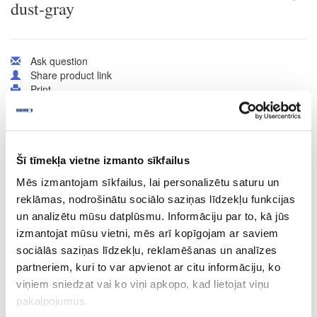
dust-gray
Ask question
Share product link
Print
41-O0248
Šī tīmekļa vietne izmanto sīkfailus
Hard wax oil OSMO Dekorwachs
Mēs izmantojam sīkfailus, lai personalizētu saturu un
Transparent, dust-gray
reklāmas, nodrošinātu sociālo saziņas līdzekļu funkcijas
Piece
un analizētu mūsu datplūsmu. Informāciju par to, kā jūs
izmantojat mūsu vietni, mēs arī kopīgojam ar saviem
skifer
sociālās saziņas līdzekļu, reklamēšanas un analīzes
-
partneriem, kuri to var apvienot ar citu informāciju, ko
viņiem sniedzat vai ko viņi apkopo, kad lietojat viņu
0.375
pakalpojumus.
26.96