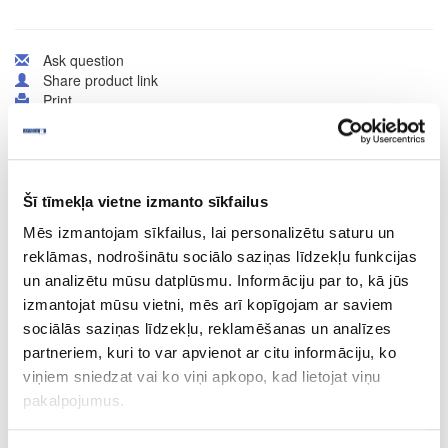
Ask question
Share product link
Print
41-O0595
Šī tīmekļa vietne izmanto sīkfailus
Hard wax oil OSMO TopOil, acacia
Mēs izmantojam sīkfailus, lai personalizētu saturu un
reklāmas, nodrošinātu sociālo saziņas līdzekļu funkcijas
Piece
un analizētu mūsu datplūsmu. Informāciju par to, kā jūs
akācija
izmantojat mūsu vietni, mēs arī kopīgojam ar saviem
sociālās saziņas līdzekļu, reklamēšanas un analīzes
tester
partneriem, kuri to var apvienot ar citu informāciju, ko
0.005
viņiem sniedzat vai ko viņi apkopo, kad lietojat viņu
pakalpojumus.
2.05