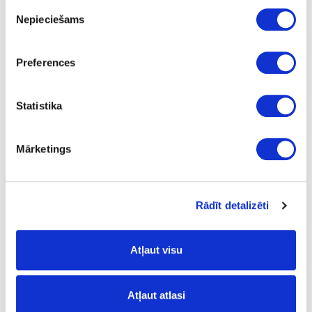
Piekrišanas
Nepieciešams
izvēle
41-O0058
upon order
Preferences
Hard wax oil OSMO TopOil, acacia
Piece
Statistika
akācija
Mārketings
-
0.125
15.02
Rādīt detalizēti
Atļaut visu
41-O0059
upon order
Atļaut atlasi
Hard wax oil OSMO TopOil, acacia