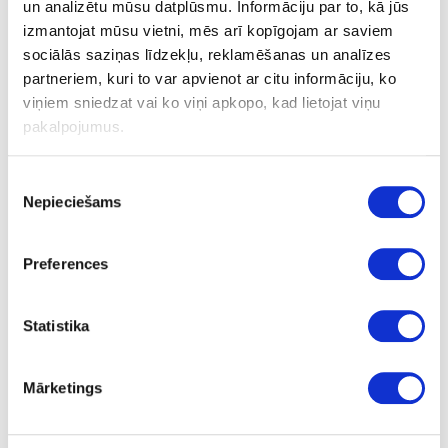
un analizētu mūsu datplūsmu. Informāciju par to, kā jūs
izmantojat mūsu vietni, mēs arī kopīgojam ar saviem
Produkta informācijas lapa
sociālās saziņas līdzekļu, reklamēšanas un analīzes
partneriem, kuri to var apvienot ar citu informāciju, ko
Drošības datu lapa
viņiem sniedzat vai ko viņi apkopo, kad lietojat viņu
pakalpojumus.
Ask question
Piekrišanas
Share product link
Nepieciešams
Print
izvēle
Preferences
41-O0596
Statistika
Osmo Öl oil stain, white
Piece
Mārketings
white
tester