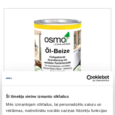
Šī tīmekļa vietne izmanto sīkfailus
Mēs izmantojam sīkfailus, lai personalizētu saturu un
Osmo Öl oil stain 3501, white
reklāmas, nodrošinātu sociālo saziņas līdzekļu funkcijas