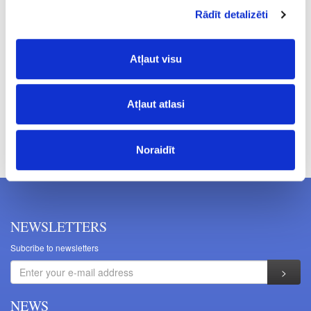
Rādīt detalizēti
0.005
2.05
Atļaut visu
Atļaut atlasi
Prices excluding VAT. The indicated prices may be changed
without a prior warning.
Noraidīt
NEWSLETTERS
Subcribe to newsletters
NEWS