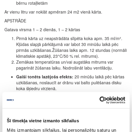
bērnu rotaļlietām
Ar vienu litru var noklāt apmēram 24 m2 vienā kārta.
APSTRĀDE
Gatava virsma 1 – 2 dienās, 1 – 2 kārtas
Pirmā kārta uz neapstrādāta slīpēta koka apm. 35 ml/m².
Kļūdas slapjā pārklājumā var labot 30 minūšu laikā pēc
pirmās uzklāšanas.Žūšanas laiks apm. 12 stundas (normāli
klimatiskie apstākļi, 23°C/50 % rel. mitrums).
Zemākas temperatūras un/vai augstāks mitrums var
pagarināt žūšanas laiku. Nodrošināt labu ventilāciju.
Gaiši tonēts lazējošs efekts:
20 minūšu laikā pēc kārtas
uzklāšanas, noslaucīt ar drānu vai balto pulēšanas disku
koka šķiedru virzienā.
I
ntensīvs:
Ja ir nepieciešama pastiprināta krāsas
intensitāte, atkārtot procesu. (Tomēr maksimāli uzklāt 2
kārtas.) Attiecas tikai uz intensīviemtoņiem.
Kā tonējoša grunts grīdas segumam:
žūšanas laiks apm.
24 stundas (12 stundu vietā; skatīt 3. punktu). Otrā kārta
Šī tīmekļa vietne izmanto sīkfailus
apm. 35 ml/m2 ar Hartwachs-Öl bezkrāsaina. Žūšanas laiks
apm. 8 – 10 stundas; skatīt 3. punktu.
Mēs izmantojam sīkfailus, lai personalizētu saturu un