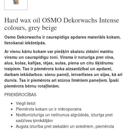
Hard wax oil OSMO Dekorwachs Intense
colours, grey beige
Osmo Dekorwachs ir caurspīdīgs apdares materiāls kokam,
lietošanai iekštelpās.
Ar vienu kārtu kokam var piešķirt skaistu zīdaini matētu
virsmu un caurspīdīgu toni. Virsma ir noturīga pret vīna,
alus, kolas, kafijas, tējas, sulas, piena un citu šķidrumu
traipiem. Tas ir piemērots koka aizsardzībai un apdarei,
darbam iekšdarbos: sienu paneļi, ietvarlīstes un sijas, kā arī
durvis. Tas ir piemērots arī stūros līmētiem paneļiem. Īpaši
piemērots bērnu rotaļlietām.
PRIEKŠROCĪBAS
Viegli lietot
Piemērots kokam un ir mikroporains
Nodilumizturīgs un netīrumus atgrūdošs, izturīgs pret
sadzīves ķimikālijām
Augsta izturība pret siekalām un sviedriem, piemērota