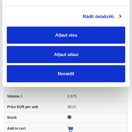
Ask question
Share product link
Print
Rādīt detalizēti
Atļaut visu
41-O0593
Hard wax oil OSMO Dekorwachs
Atļaut atlasi
Intense colours 3132, grey beige
Piece
Noraidīt
grey beige
-
0.375
39.01