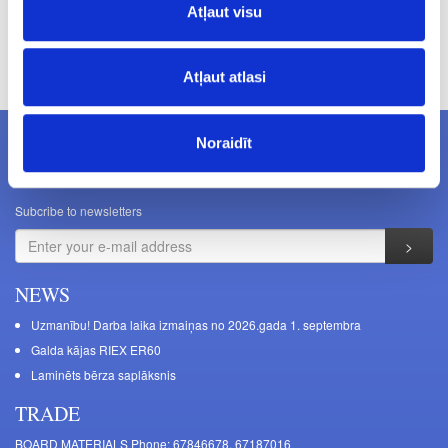
Atļaut visu
Prices excluding VAT. The indicated prices may be changed
without a prior warning.
Atļaut atlasi
Noraidīt
NEWSLETTERS
Subcribe to newsletters
NEWS
Uzmanību! Darba laika izmaiņas no 2026.gada 1. septembra
Galda kājas RIEX ER60
Laminēts bērza saplāksnis
TRADE
BOARD MATERIALS Phone: 67846678, 67187016