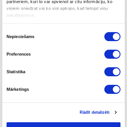
partneriem, kuri to var apvienot ar citu informāciju, ko
Paredzēta RO 150 EQ slīpmašīnai
viņiem sniedzat vai ko viņi apkopo, kad lietojat viņu
pakalpojumus.
Ask question
Share product link
Piekrišanas
Print
Nepieciešams
izvēle
Preferences
24-496151
special price
Statistika
Polishing pad PT-STF D150 FX
Piece
Mārketings
1
26.25
Rādīt detalizēti