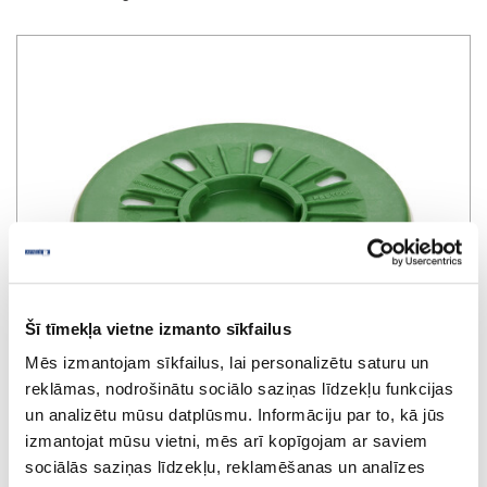
Šī tīmekļa vietne izmanto sīkfailus
Mēs izmantojam sīkfailus, lai personalizētu saturu un
reklāmas, nodrošinātu sociālo saziņas līdzekļu funkcijas
un analizētu mūsu datplūsmu. Informāciju par to, kā jūs
izmantojat mūsu vietni, mēs arī kopīgojam ar saviem
Polishing pad PT-STF D150 FX
sociālās saziņas līdzekļu, reklamēšanas un analīzes