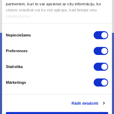
partneriem, kuri to var apvienot ar citu informāciju, ko
viņiem sniedzat vai ko viņi apkopo, kad lietojat viņu
pakalpojumus.
Login
Sign up
Confirm e-mail
Piekrišanas
Nepieciešams
izvēle
NEWSLETTERS
Preferences
Subcribe to newsletters
Statistika
NEWS
Mārketings
Uzmanību! Darba laika izmaiņas no 2026.gada 1. septembra
Galda kājas RIEX ER60
Laminēts bērza saplāksnis
Rādīt detalizēti
TRADE