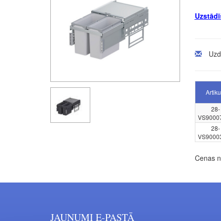
Uzstādī
Uzd
Artiku
28-
VS9000
28-
VS9000
Cenas no
JAUNUMI E-PASTĀ