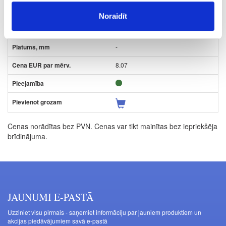
-
Noraidīt
-
-
8.07
Cenas norādītas bez PVN. Cenas var tikt mainītas bez iepriekšēja
brīdinājuma.
JAUNUMI E-PASTĀ
Uzziniet visu pirmais - saņemiet informāciju par jauniem produktiem un
akcijas piedāvājumiem savā e-pastā