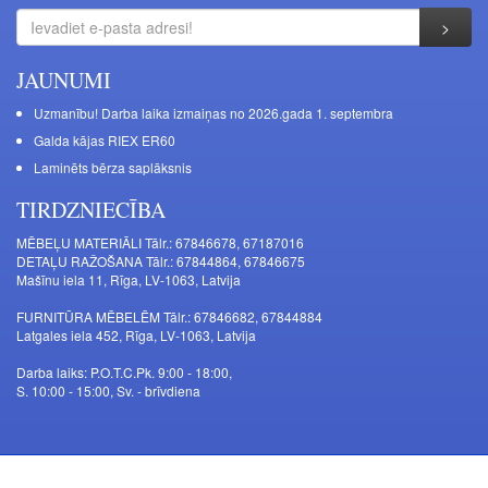
JAUNUMI
Uzmanību! Darba laika izmaiņas no 2026.gada 1. septembra
Galda kājas RIEX ER60
Laminēts bērza saplāksnis
TIRDZNIECĪBA
MĒBEĻU MATERIĀLI Tālr.: 67846678, 67187016
DETAĻU RAŽOŠANA Tālr.: 67844864, 67846675
Mašīnu iela 11, Rīga, LV-1063, Latvija
FURNITŪRA MĒBELĒM Tālr.: 67846682, 67844884
Latgales iela 452, Rīga, LV-1063, Latvija
Darba laiks: P.O.T.C.Pk. 9:00 - 18:00,
S. 10:00 - 15:00, Sv. - brīvdiena