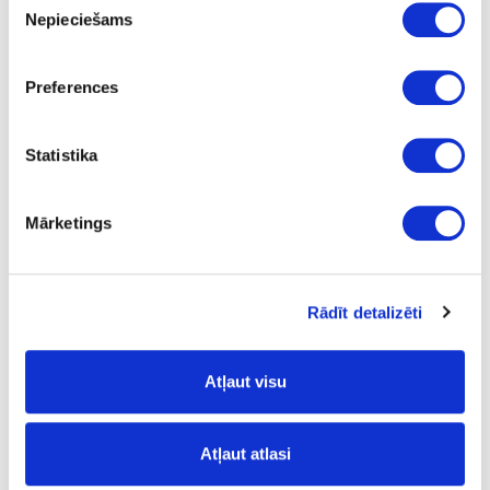
Nepieciešams
izvēle
450.0
505.0
Preferences
414.0
100.12
Statistika
Mārketings
28-WE24001701549
izejošais
Fasādes turētāji atkritumu tvertnei
Rādīt detalizēti
JC607
Komplekts
Atļaut visu
-
-
Atļaut atlasi
-