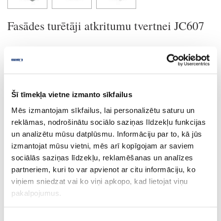
Fasādes turētāji atkritumu tvertnei JC607
Uzdot jautājumu
Nosūtīt saiti uz produktu
Drukāt
Šī tīmekļa vietne izmanto sīkfailus
Mēs izmantojam sīkfailus, lai personalizētu saturu un
reklāmas, nodrošinātu sociālo saziņas līdzekļu funkcijas
28-WE14153405549
izejošais
un analizētu mūsu datplūsmu. Informāciju par to, kā jūs
Atkritumu tvertne JC607
izmantojat mūsu vietni, mēs arī kopīgojam ar saviem
sociālās saziņas līdzekļu, reklamēšanas un analīzes
Gab.
partneriem, kuri to var apvienot ar citu informāciju, ko
pelēka
viņiem sniedzat vai ko viņi apkopo, kad lietojat viņu
pakalpojumus.
450.0
2x20.0
Piekrišanas