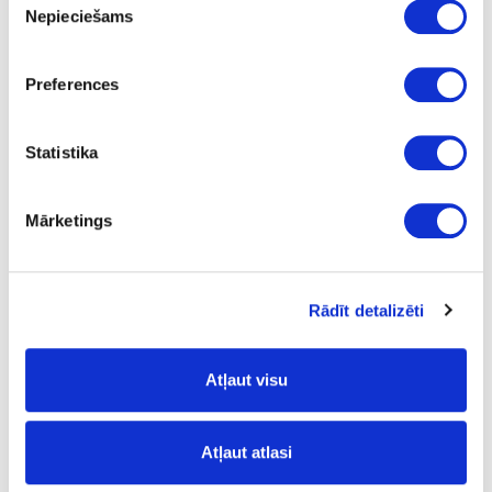
Nepieciešams
izvēle
Preferences
16-709314/003
Iefrēzējama vadotne CLASSIC
Statistika
m
Mārketings
pelēka
2500.0
1.60
Rādīt detalizēti
Atļaut visu
16-709314/002
Atļaut atlasi
Iefrēzējama vadotne CLASSIC