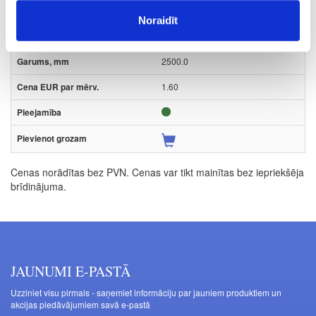
m
Noraidīt
balta
2500.0
1.60
Cenas norādītas bez PVN. Cenas var tikt mainītas bez iepriekšēja
brīdinājuma.
JAUNUMI E-PASTĀ
Uzziniet visu pirmais - saņemiet informāciju par jauniem produktiem un
akcijas piedāvājumiem savā e-pastā