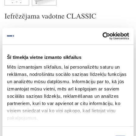
Iefrēzējama vadotne CLASSIC
Uzdot jautājumu
Nosūtīt saiti uz produktu
Drukāt
Šī tīmekļa vietne izmanto sīkfailus
Mēs izmantojam sīkfailus, lai personalizētu saturu un
reklāmas, nodrošinātu sociālo saziņas līdzekļu funkcijas
16-709314/001
un analizētu mūsu datplūsmu. Informāciju par to, kā jūs
izmantojat mūsu vietni, mēs arī kopīgojam ar saviem
Iefrēzējama vadotne CLASSIC
sociālās saziņas līdzekļu, reklamēšanas un analīzes
m
partneriem, kuri to var apvienot ar citu informāciju, ko
viņiem sniedzat vai ko viņi apkopo, kad lietojat viņu
melna
pakalpojumus.
2500.0
1.60
Piekrišanas