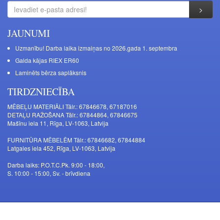
JAUNUMI
Uzmanību! Darba laika izmaiņas no 2026.gada 1. septembra
Galda kājas RIEX ER60
Laminēts bērza saplāksnis
TIRDZNIECĪBA
MĒBEĻU MATERIĀLI Tālr.: 67846678, 67187016
DETAĻU RAŽOŠANA Tālr.: 67844864, 67846675
Mašīnu iela 11, Rīga, LV-1063, Latvija
FURNITŪRA MĒBELĒM Tālr.: 67846682, 67844884
Latgales iela 452, Rīga, LV-1063, Latvija
Darba laiks: P.O.T.C.Pk. 9:00 - 18:00,
S. 10:00 - 15:00, Sv. - brīvdiena