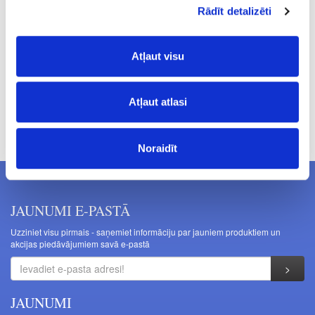
15.0
Rādīt detalizēti
0.60
Atļaut visu
Atļaut atlasi
Cenas norādītas bez PVN. Cenas var tikt mainītas bez iepriekšēja
brīdinājuma.
Noraidīt
JAUNUMI E-PASTĀ
Uzziniet visu pirmais - saņemiet informāciju par jauniem produktiem un
akcijas piedāvājumiem savā e-pastā
JAUNUMI