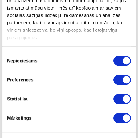
un analizētu mūsu datplūsmu. Informāciju par to, kā jūs
izmantojat mūsu vietni, mēs arī kopīgojam ar saviem
sociālās saziņas līdzekļu, reklamēšanas un analīzes
partneriem, kuri to var apvienot ar citu informāciju, ko
viņiem sniedzat vai ko viņi apkopo, kad lietojat viņu
pakalpojumus.
Savienotājs U roktura profilam
Piekrišanas
Nepieciešams
izvēle
Uzdot jautājumu
Nosūtīt saiti uz produktu
Drukāt
Preferences
Statistika
18-050003
izejošais
izpārdošana
Savienotājs U roktura profilam
Mārketings
Gab.