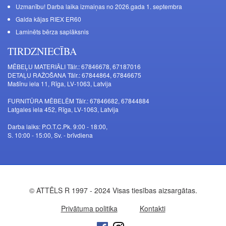
Uzmanību! Darba laika izmaiņas no 2026.gada 1. septembra
Galda kājas RIEX ER60
Laminēts bērza saplāksnis
TIRDZNIECĪBA
MĒBEĻU MATERIĀLI Tālr.: 67846678, 67187016
DETAĻU RAŽOŠANA Tālr.: 67844864, 67846675
Mašīnu iela 11, Rīga, LV-1063, Latvija
FURNITŪRA MĒBELĒM Tālr.: 67846682, 67844884
Latgales iela 452, Rīga, LV-1063, Latvija
Darba laiks: P.O.T.C.Pk. 9:00 - 18:00,
S. 10:00 - 15:00, Sv. - brīvdiena
© ATTĒLS R 1997 - 2024 Visas tiesības aizsargātas.
Privātuma politika
Kontakti