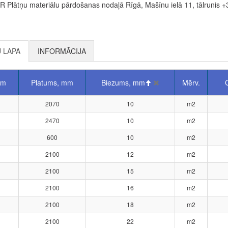
Plātņu materiālu pārdošanas nodaļā Rīgā, Mašīnu ielā 11, tālrunis +
 LAPA
INFORMĀCIJA
mm
Platums, mm
Biezums, mm
Mērv.
2070
10
m2
2470
10
m2
600
10
m2
2100
12
m2
2100
15
m2
2100
16
m2
2100
18
m2
2100
22
m2