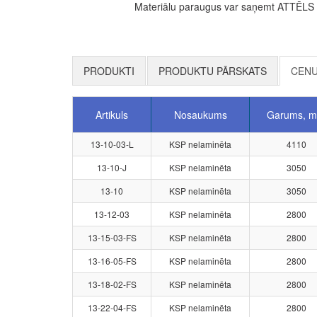
Materiālu paraugus var saņemt ATTĒLS R 
PRODUKTI
PRODUKTU PĀRSKATS
CENU
Artikuls
Nosaukums
Garums, 
13-10-03-L
KSP nelaminēta
4110
13-10-J
KSP nelaminēta
3050
13-10
KSP nelaminēta
3050
13-12-03
KSP nelaminēta
2800
13-15-03-FS
KSP nelaminēta
2800
13-16-05-FS
KSP nelaminēta
2800
13-18-02-FS
KSP nelaminēta
2800
13-22-04-FS
KSP nelaminēta
2800