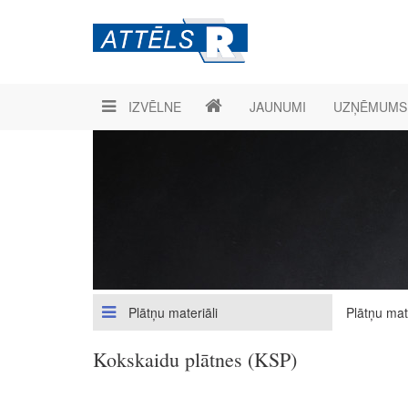
IZVĒLNE
JAUNUMI
UZŅĒMUMS
Plātņu materiāli
Plātņu mate
Kokskaidu plātnes (KSP)