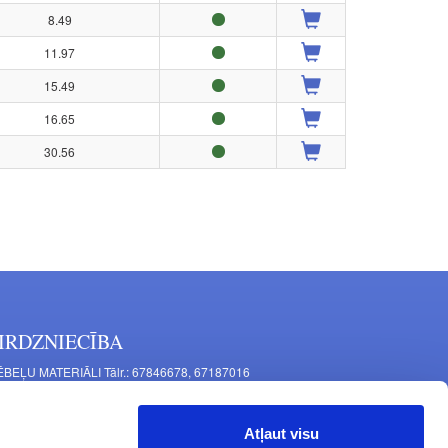
8.49
11.97
15.49
16.65
30.56
IRDZNIECĪBA
BEĻU MATERIĀLI Tālr.: 67846678, 67187016
TAĻU RAŽOŠANA Tālr.: 67844864, 67846675
šīnu iela 11, Rīga, LV-1063, Latvija
Atļaut visu
RNITŪRA MĒBELĒM Tālr.: 67846682, 67844884