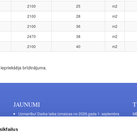
2100
25
m2
2100
28
m2
2100
36
m2
2470
38
m2
2100
40
m2
iepriekšēja brīdinājuma.
JAUNUMI
T
Uzmanību! Darba laika izmaiņas no 2026.gada 1. septembra
MĒ
DE
Galda kājas RIEX ER60
Ma
Laminēts bērza saplāksnis
sīkfailus
FU