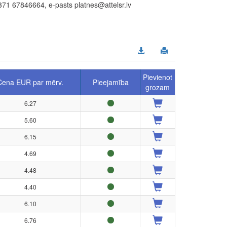
371 67846664, e-pasts platnes@attelsr.lv
Pievienot
Cena EUR par mērv.
Pieejamība
grozam
6.27
5.60
6.15
4.69
4.48
4.40
6.10
6.76