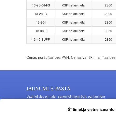
13-25-04-FS
KSP nelaminēta
2800
13-28-04
KSP nelaminēta
2800
13-36-I
KSP nelaminēta
2800
13-38-J
KSP nelaminēta
3060
13-40-SUPP
KSP nelaminēta
2850
Cenas norādītas bez PVN. Cenas var tikt mainītas bez 
JAUNUMI E-PASTĀ
Uzziniet visu pirmais - saņemiet informāciju par jauniem
produktiem un akcijas piedāvājumiem savā e-pastā
Šī tīmekļa vietne izmanto 