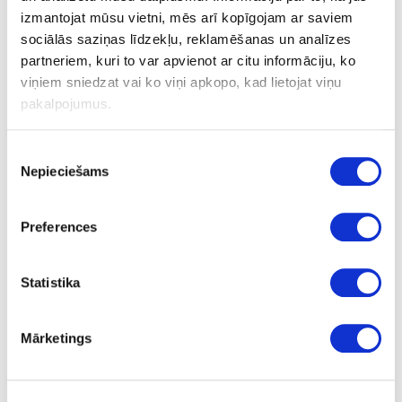
izmantojat mūsu vietni, mēs arī kopīgojam ar saviem
sociālās saziņas līdzekļu, reklamēšanas un analīzes
partneriem, kuri to var apvienot ar citu informāciju, ko
13-22-04-FS
viņiem sniedzat vai ko viņi apkopo, kad lietojat viņu
KSP nelaminēta
pakalpojumus.
2800
Piekrišanas
2100
Nepieciešams
izvēle
22
Preferences
m2
6.76
Statistika
Mārketings
13-25-04-FS
KSP nelaminēta