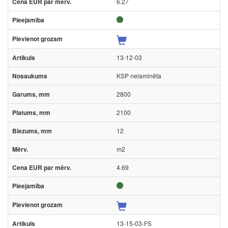
6.27
13-12-03
KSP nelaminēta
2800
2100
12
m2
4.69
13-15-03-FS