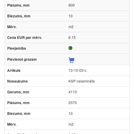
600
10
m2
6.15
13-10-03-L
KSP nelaminēta
4110
2070
10
m2