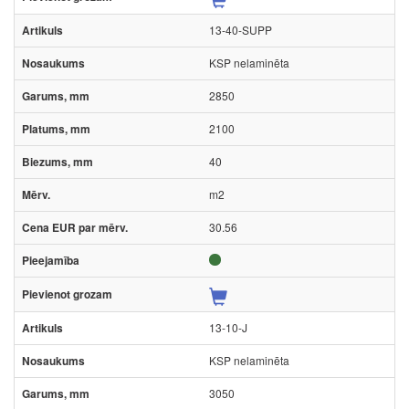
13-40-SUPP
KSP nelaminēta
2850
2100
40
m2
30.56
13-10-J
KSP nelaminēta
3050