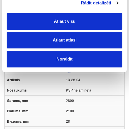
Rādīt detalizēti
2800
2100
Atļaut visu
25
m2
Atļaut atlasi
8.49
Noraidīt
13-28-04
KSP nelaminēta
2800
2100
28