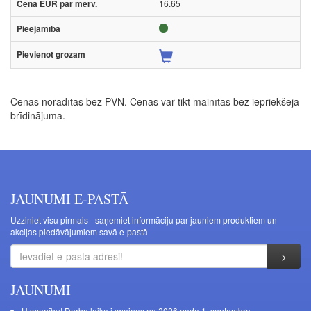
16.65
Cenas norādītas bez PVN. Cenas var tikt mainītas bez iepriekšēja
brīdinājuma.
JAUNUMI E-PASTĀ
Uzziniet visu pirmais - saņemiet informāciju par jauniem produktiem un
akcijas piedāvājumiem savā e-pastā
JAUNUMI
Uzmanību! Darba laika izmaiņas no 2026.gada 1. septembra