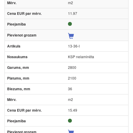
m2
11.97
13-36-I
KSP nelaminēta
2800
2100
36
m2
15.49