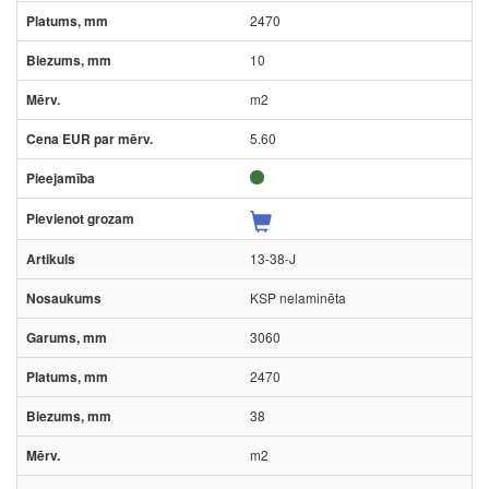
2470
10
m2
5.60
13-38-J
KSP nelaminēta
3060
2470
38
m2