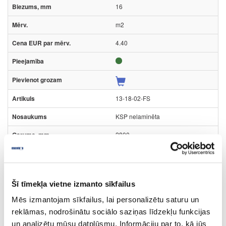
16
m2
4.40
13-18-02-FS
KSP nelaminēta
2800
2100
18
Šī tīmekļa vietne izmanto sīkfailus
m2
Mēs izmantojam sīkfailus, lai personalizētu saturu un
6.10
reklāmas, nodrošinātu sociālo saziņas līdzekļu funkcijas
un analizētu mūsu datplūsmu. Informāciju par to, kā jūs