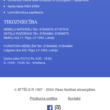
Galda kājas RIEX ER60
Laminēts bērza saplāksnis
TIRDZNIECĪBA
MĒBEĻU MATERIĀLI Tālr.: 67846678, 67187016
DETAĻU RAŽOŠANA Tālr.: 67844864, 67846675
Mašīnu iela 11, Rīga, LV-1063, Latvija
FURNITŪRA MĒBELĒM Tālr.: 67846682, 67844884
Latgales iela 452, Rīga, LV-1063, Latvija
Darba laiks: P.O.T.C.Pk. 9:00 - 18:00,
S. 10:00 - 15:00, Sv. - brīvdiena
© ATTĒLS R 1997 - 2024 Visas tiesības aizsargātas.
Privātuma politika
Kontakti