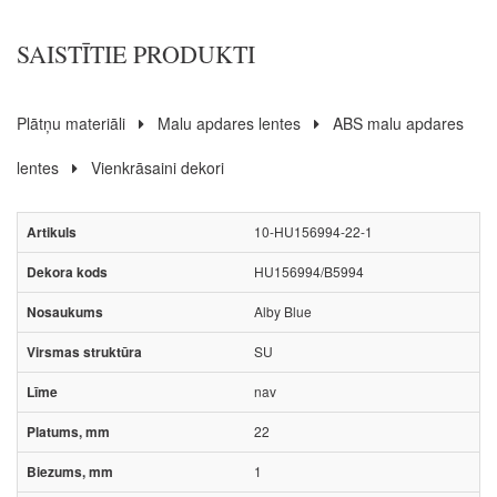
SAISTĪTIE PRODUKTI
Plātņu materiāli
Malu apdares lentes
ABS malu apdares
lentes
Vienkrāsaini dekori
10-HU156994-22-1
HU156994/B5994
Alby Blue
SU
nav
22
1