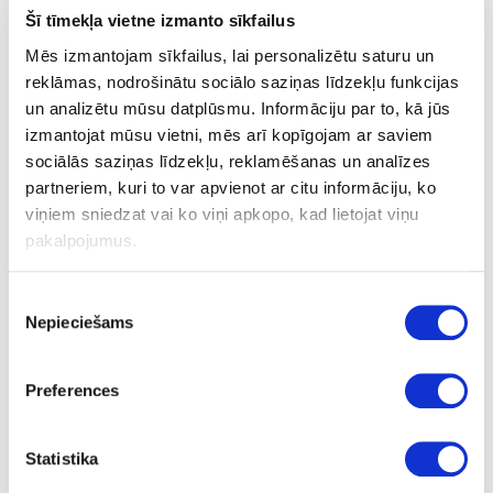
Šī tīmekļa vietne izmanto sīkfailus
Mēs izmantojam sīkfailus, lai personalizētu saturu un
reklāmas, nodrošinātu sociālo saziņas līdzekļu funkcijas
un analizētu mūsu datplūsmu. Informāciju par to, kā jūs
10-HU156994-22-2
izmantojat mūsu vietni, mēs arī kopīgojam ar saviem
HU156994/B5994
sociālās saziņas līdzekļu, reklamēšanas un analīzes
partneriem, kuri to var apvienot ar citu informāciju, ko
Alby Blue
viņiem sniedzat vai ko viņi apkopo, kad lietojat viņu
SU
pakalpojumus.
nav
Piekrišanas
22
Nepieciešams
izvēle
2
Preferences
m
0.538
Statistika