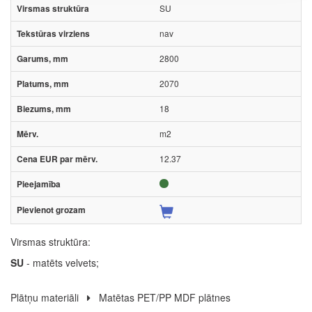
SU
nav
2800
2070
18
m2
12.37
Virsmas struktūra:
SU
- matēts velvets;
Plātņu materiāli
Matētas PET/PP MDF plātnes