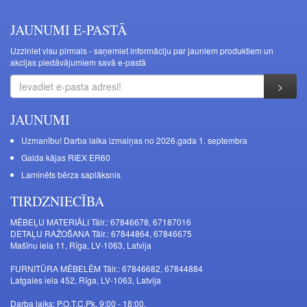
JAUNUMI E-PASTĀ
Uzziniet visu pirmais - saņemiet informāciju par jauniem produktiem un
akcijas piedāvājumiem savā e-pastā
JAUNUMI
Uzmanību! Darba laika izmaiņas no 2026.gada 1. septembra
Galda kājas RIEX ER60
Laminēts bērza saplāksnis
TIRDZNIECĪBA
MĒBEĻU MATERIĀLI Tālr.: 67846678, 67187016
DETAĻU RAŽOŠANA Tālr.: 67844864, 67846675
Mašīnu iela 11, Rīga, LV-1063, Latvija
FURNITŪRA MĒBELĒM Tālr.: 67846682, 67844884
Latgales iela 452, Rīga, LV-1063, Latvija
Darba laiks: P.O.T.C.Pk. 9:00 - 18:00,