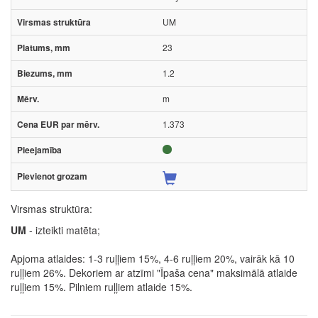
UM
23
1.2
m
1.373
Virsmas struktūra:
UM
- izteikti matēta;
Apjoma atlaides: 1-3 ruļļiem 15%, 4-6 ruļļiem 20%, vairāk kā 10
ruļļiem 26%. Dekoriem ar atzīmi "Īpaša cena" maksimālā atlaide
ruļļiem 15%. Pilniem ruļļiem atlaide 15%.