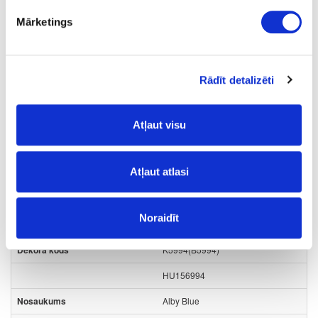
Mārketings
Virsmas struktūra:
SU
- matēts velvets;
MATT
- matēts;
Rādīt detalizēti
Līme:
nav
- nav;
Atļaut visu
Plātņu materiāli
Laminētas kokskaidu plātnes (LKSP)
Atļaut atlasi
Kronospan
Kronodesign noliktavas programma
Noraidīt
01-B5994-SU-18
K5994(B5994)
HU156994
Alby Blue