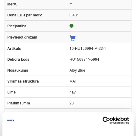
m
0.481
10-HU156994-M-23-1
HU156994/F5994
Alby Blue
MATT
nav
23
1
m
0.859