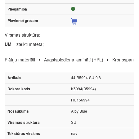
Virsmas struktūra:
UM
- izteikti matēta;
Plātņu materiāli
Augstspiediena lamināti (HPL)
Kronospan
44-B5994-SU-0.8
K5994(B5994)
HU156994
Alby Blue
SU
nav