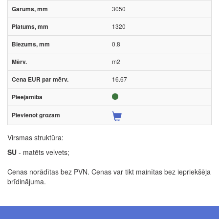
3050
1320
0.8
m2
16.67
Virsmas struktūra:
SU
- matēts velvets;
Cenas norādītas bez PVN. Cenas var tikt mainītas bez iepriekšēja
brīdinājuma.