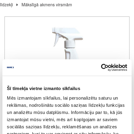
līdzekļi
Mākslīgā akmens virsmām
Šī tīmekļa vietne izmanto sīkfailus
Mēs izmantojam sīkfailus, lai personalizētu saturu un
reklāmas, nodrošinātu sociālo saziņas līdzekļu funkcijas
un analizētu mūsu datplūsmu. Informāciju par to, kā jūs
izmantojat mūsu vietni, mēs arī kopīgojam ar saviem
sociālās saziņas līdzekļu, reklamēšanas un analīzes
partneriem, kuri to var apvienot ar citu informāciju, ko