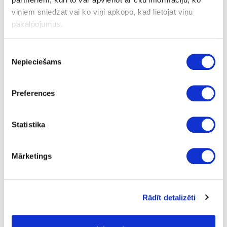
Antibakteriālais tīrītājs
viņiem sniedzat vai ko viņi apkopo, kad lietojat viņu
pakalpojumus.
Uzdot jautājumu
Nosūtīt saiti uz produktu
Piekrišanas
Drukāt
Nepieciešams
izvēle
Preferences
41-ANTIBAC500-UN
izejošais
Antibakteriālais tīrītājs
Statistika
Gab.
0.5
Mārketings
3.38
Rādīt detalizēti