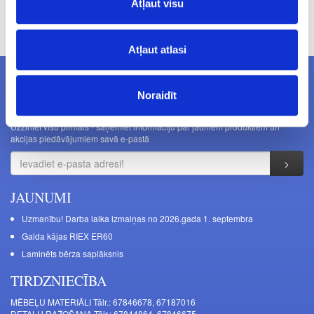
Atļaut visu
Cenas norādītas bez PVN. Cenas var tikt mainītas bez iepriekšēja
brīdinājuma.
Atļaut atlasi
Noraidīt
JAUNUMI E-PASTĀ
Uzziniet visu pirmais - saņemiet informāciju par jauniem produktiem un
akcijas piedāvājumiem savā e-pastā
JAUNUMI
Uzmanību! Darba laika izmaiņas no 2026.gada 1. septembra
Galda kājas RIEX ER60
Laminēts bērza saplāksnis
TIRDZNIECĪBA
MĒBEĻU MATERIĀLI Tālr.: 67846678, 67187016
DETAĻU RAŽOŠANA Tālr.: 67844864, 67846675