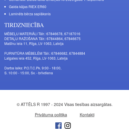
Galda kājas RIEX ER60
Laminēts bērza saplāksnis
TIRDZNIECĪBA
MĒBEĻU MATERIĀLI Tālr.: 67846678, 67187016
DETAĻU RAŽOŠANA Tālr.: 67844864, 67846675
Mašīnu iela 11, Rīga, LV-1063, Latvija
FURNITŪRA MĒBELĒM Tālr.: 67846682, 67844884
Latgales iela 452, Rīga, LV-1063, Latvija
Darba laiks: P.O.T.C.Pk. 9:00 - 18:00,
S. 10:00 - 15:00, Sv. - brīvdiena
© ATTĒLS R 1997 - 2024 Visas tiesības aizsargātas.
Privātuma politika
Kontakti