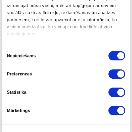
Ātrā montāžas līme Hranipur SPEED
izmantojat mūsu vietni, mēs arī kopīgojam ar saviem
sociālās saziņas līdzekļu, reklamēšanas un analīzes
partneriem, kuri to var apvienot ar citu informāciju, ko
Drošības datu lapa
viņiem sniedzat vai ko viņi apkopo, kad lietojat viņu
pakalpojumus.
Uzdot jautājumu
Nosūtīt saiti uz produktu
Piekrišanas
Drukāt
Nepieciešams
izvēle
Preferences
41-HSPEED
izejošais
Statistika
Ātrā montāžas līme Hranipur
SPEED
Gab.
Mārketings
smilšu
0.31