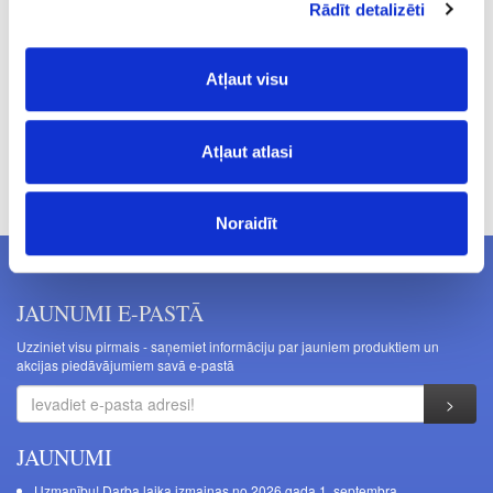
Rādīt detalizēti
6.95
Atļaut visu
Atļaut atlasi
Cenas norādītas bez PVN. Cenas var tikt mainītas bez iepriekšēja
brīdinājuma.
Noraidīt
JAUNUMI E-PASTĀ
Uzziniet visu pirmais - saņemiet informāciju par jauniem produktiem un
akcijas piedāvājumiem savā e-pastā
JAUNUMI
Uzmanību! Darba laika izmaiņas no 2026.gada 1. septembra