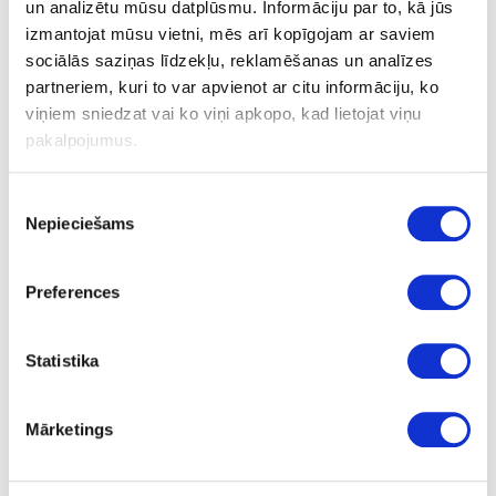
un analizētu mūsu datplūsmu. Informāciju par to, kā jūs
izmantojat mūsu vietni, mēs arī kopīgojam ar saviem
Produkta informācijas lapa
sociālās saziņas līdzekļu, reklamēšanas un analīzes
Drošības datu lapa
partneriem, kuri to var apvienot ar citu informāciju, ko
viņiem sniedzat vai ko viņi apkopo, kad lietojat viņu
pakalpojumus.
Uzdot jautājumu
Nosūtīt saiti uz produktu
Piekrišanas
Drukāt
Nepieciešams
izvēle
Preferences
41-O0771
Osmo Öl eļļas beice, dabiska
Statistika
Gab.
dabiska
Mārketings
testeris