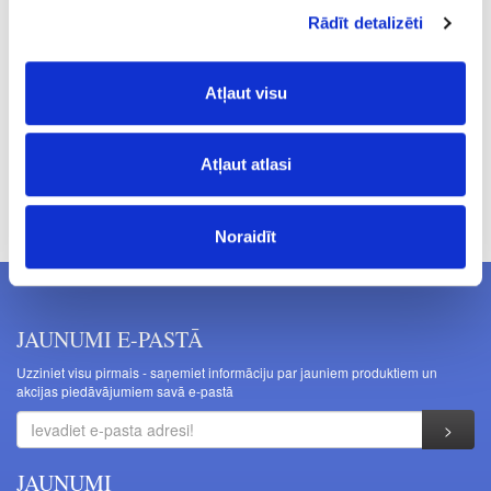
0.005
Rādīt detalizēti
2.05
Atļaut visu
Atļaut atlasi
Cenas norādītas bez PVN. Cenas var tikt mainītas bez iepriekšēja
brīdinājuma.
Noraidīt
JAUNUMI E-PASTĀ
Uzziniet visu pirmais - saņemiet informāciju par jauniem produktiem un
akcijas piedāvājumiem savā e-pastā
JAUNUMI