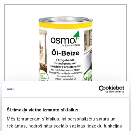
Šī tīmekļa vietne izmanto sīkfailus
Mēs izmantojam sīkfailus, lai personalizētu saturu un
Osmo Öl eļļas beice 3519, dabiska
reklāmas, nodrošinātu sociālo saziņas līdzekļu funkcijas