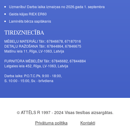
Uzmanību! Darba laika izmaiņas no 2026.gada 1. septembra
Galda kājas RIEX ER60
Laminēts bērza saplāksnis
TIRDZNIECĪBA
MĒBEĻU MATERIĀLI Tālr.: 67846678, 67187016
DETAĻU RAŽOŠANA Tālr.: 67844864, 67846675
Mašīnu iela 11, Rīga, LV-1063, Latvija
FURNITŪRA MĒBELĒM Tālr.: 67846682, 67844884
Latgales iela 452, Rīga, LV-1063, Latvija
Darba laiks: P.O.T.C.Pk. 9:00 - 18:00,
S. 10:00 - 15:00, Sv. - brīvdiena
© ATTĒLS R 1997 - 2024 Visas tiesības aizsargātas.
Privātuma politika
Kontakti