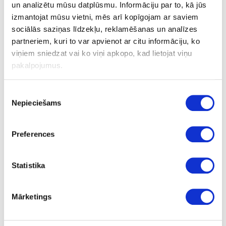
un analizētu mūsu datplūsmu. Informāciju par to, kā jūs
izmantojat mūsu vietni, mēs arī kopīgojam ar saviem
Slēptais plauktu turētājs D-10mm, L-
sociālās saziņas līdzekļu, reklamēšanas un analīzes
100/150mm
partneriem, kuri to var apvienot ar citu informāciju, ko
viņiem sniedzat vai ko viņi apkopo, kad lietojat viņu
pakalpojumus.
Uzdot jautājumu
Nosūtīt saiti uz produktu
Piekrišanas
Drukāt
Nepieciešams
izvēle
Preferences
29-1.8.1.115
Slēptais plauktu turētājs
Statistika
Gab.
Mārketings
dzeltena, cinkota
145.0