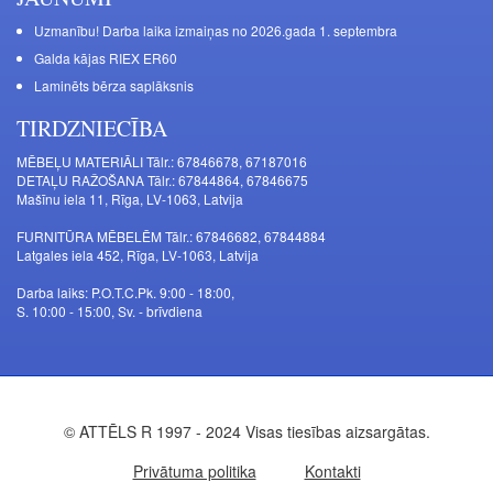
Uzmanību! Darba laika izmaiņas no 2026.gada 1. septembra
Galda kājas RIEX ER60
Laminēts bērza saplāksnis
TIRDZNIECĪBA
MĒBEĻU MATERIĀLI Tālr.: 67846678, 67187016
DETAĻU RAŽOŠANA Tālr.: 67844864, 67846675
Mašīnu iela 11, Rīga, LV-1063, Latvija
FURNITŪRA MĒBELĒM Tālr.: 67846682, 67844884
Latgales iela 452, Rīga, LV-1063, Latvija
Darba laiks: P.O.T.C.Pk. 9:00 - 18:00,
S. 10:00 - 15:00, Sv. - brīvdiena
© ATTĒLS R 1997 - 2024 Visas tiesības aizsargātas.
Privātuma politika
Kontakti