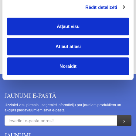
10.0
Rādīt detalizēti
1.46
Atļaut visu
Atļaut atlasi
Cenas norādītas bez PVN. Cenas var tikt mainītas bez iepriekšēja
brīdinājuma.
Noraidīt
JAUNUMI E-PASTĀ
Uzziniet visu pirmais - saņemiet informāciju par jauniem produktiem un
akcijas piedāvājumiem savā e-pastā
JAUNUMI