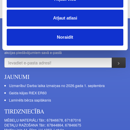
brīdinājuma.
Atļaut atlasi
Noraidīt
JAUNUMI E-PASTĀ
Uzziniet visu pirmais - saņemiet informāciju par jauniem produktiem un
akcijas piedāvājumiem savā e-pastā
JAUNUMI
Uzmanību! Darba laika izmaiņas no 2026.gada 1. septembra
Galda kājas RIEX ER60
Laminēts bērza saplāksnis
TIRDZNIECĪBA
MĒBEĻU MATERIĀLI Tālr.: 67846678, 67187016
DETAĻU RAŽOŠANA Tālr.: 67844864, 67846675
Mašīnu iela 11, Rīga, LV-1063, Latvija