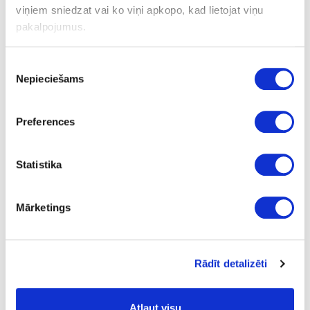
viņiem sniedzat vai ko viņi apkopo, kad lietojat viņu
pakalpojumus.
Uzdot jautājumu
Nosūtīt saiti uz produktu
Drukāt
Piekrišanas
Nepieciešams
izvēle
41-1050168
Preferences
Līme KLEIBERIT PUR 501.6
Statistika
Gab.
0.5
Mārketings
7.59
Rādīt detalizēti
Cenas norādītas bez PVN. Cenas var tikt mainītas bez iepriekšēja
Atļaut visu