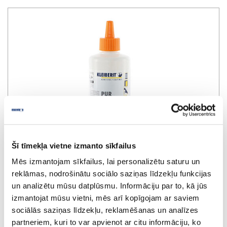
Šī tīmekļa vietne izmanto sīkfailus
Mēs izmantojam sīkfailus, lai personalizētu saturu un
reklāmas, nodrošinātu sociālo saziņas līdzekļu funkcijas
un analizētu mūsu datplūsmu. Informāciju par to, kā jūs
izmantojat mūsu vietni, mēs arī kopīgojam ar saviem
Līme KLEIBERIT PUR 501.6
sociālās saziņas līdzekļu, reklamēšanas un analīzes
partneriem, kuri to var apvienot ar citu informāciju, ko