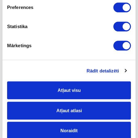
15-40
Preferences
190-210
Statistika
8.37
Mārketings
41-H280.58/25
Rādīt detalizēti
Termokūstošā līme Jowatherm
280.58
kg
Atļaut visu
caurspīdīga
25
Atļaut atlasi
15-40
Noraidīt
190-210