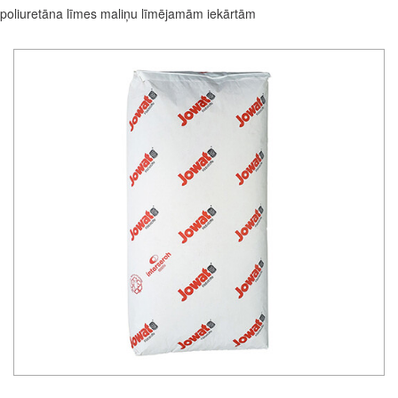
poliuretāna līmes maliņu līmējamām iekārtām