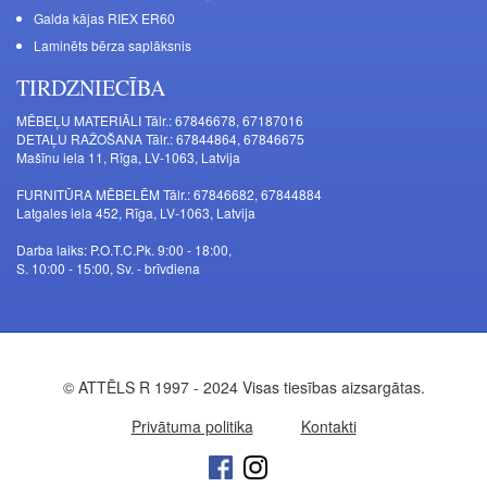
Galda kājas RIEX ER60
Laminēts bērza saplāksnis
TIRDZNIECĪBA
MĒBEĻU MATERIĀLI Tālr.: 67846678, 67187016
DETAĻU RAŽOŠANA Tālr.: 67844864, 67846675
Mašīnu iela 11, Rīga, LV-1063, Latvija
FURNITŪRA MĒBELĒM Tālr.: 67846682, 67844884
Latgales iela 452, Rīga, LV-1063, Latvija
Darba laiks: P.O.T.C.Pk. 9:00 - 18:00,
S. 10:00 - 15:00, Sv. - brīvdiena
© ATTĒLS R 1997 - 2024 Visas tiesības aizsargātas.
Privātuma politika
Kontakti