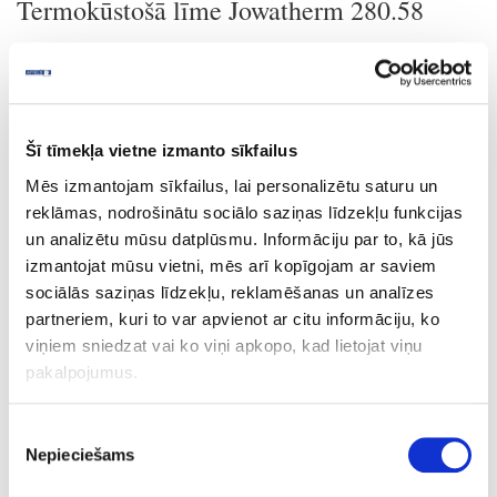
Termokūstošā līme Jowatherm 280.58
Drošības datu lapa
Šī tīmekļa vietne izmanto sīkfailus
Uzdot jautājumu
Mēs izmantojam sīkfailus, lai personalizētu saturu un
Nosūtīt saiti uz produktu
Drukāt
reklāmas, nodrošinātu sociālo saziņas līdzekļu funkcijas
un analizētu mūsu datplūsmu. Informāciju par to, kā jūs
izmantojat mūsu vietni, mēs arī kopīgojam ar saviem
sociālās saziņas līdzekļu, reklamēšanas un analīzes
41-H280.58-5
partneriem, kuri to var apvienot ar citu informāciju, ko
viņiem sniedzat vai ko viņi apkopo, kad lietojat viņu
Termokūstošā līme Jowatherm
280.58
pakalpojumus.
kg
Piekrišanas
caurspīdīga
Nepieciešams
izvēle
5