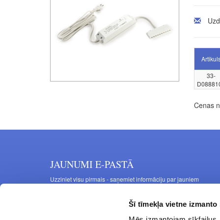
Uzd
Artikul
33-
D08881
Cenas no
JAUNUMI E-PASTĀ
Uzziniet visu pirmais - saņemiet informāciju par jauniem
produktiem un akcijas piedāvājumiem savā e-pastā
Šī tīmekļa vietne izmanto 
Mēs izmantojam sīkfailus, 