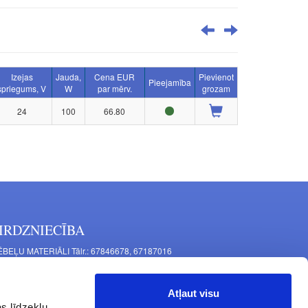
Izejas
Jauda,
Cena EUR
Pievienot
Pieejamība
spriegums, V
W
par mērv.
grozam
24
100
66.80
IRDZNIECĪBA
BEĻU MATERIĀLI Tālr.: 67846678, 67187016
TAĻU RAŽOŠANA Tālr.: 67844864, 67846675
šīnu iela 11, Rīga, LV-1063, Latvija
Atļaut visu
RNITŪRA MĒBELĒM Tālr.: 67846682, 67844884
s līdzekļu