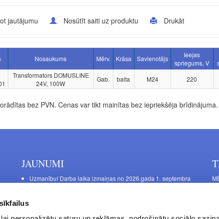
ot jautājumu
Nosūtīt saiti uz produktu
Drukāt
Ieejas
s
Nosaukums
Mērv.
Krāsa
Savienotājs
spriegums, V
Transformators DOMUSLINE
Gab.
balta
M24
220
01
24V, 100W
rādītas bez PVN. Cenas var tikt mainītas bez iepriekšēja brīdinājuma.
JAUNUMI
T
Uzmanību! Darba laika izmaiņas no 2026.gada 1. septembra
MĒ
DE
Galda kājas RIEX ER60
Ma
Laminēts bērza saplāksnis
sīkfailus
FU
lai personalizētu saturu un reklāmas, nodrošinātu sociālo saziņa