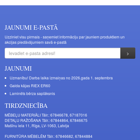
JAUNUMI E-PASTĀ
Uzziniet visu pirmais - saņemiet informāciju par jauniem produktiem un
akcijas piedāvājumiem savā e-pastā
JAUNUMI
Uzmanību! Darba laika izmaiņas no 2026.gada 1. septembra
Galda kājas RIEX ER60
Laminēts bērza saplāksnis
TIRDZNIECĪBA
MĒBEĻU MATERIĀLI Tālr.: 67846678, 67187016
DETAĻU RAŽOŠANA Tālr.: 67844864, 67846675
Mašīnu iela 11, Rīga, LV-1063, Latvija
FURNITŪRA MĒBELĒM Tālr.: 67846682, 67844884