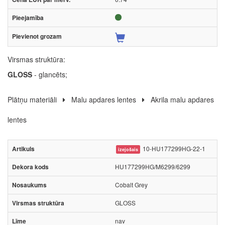
Virsmas struktūra:
GLOSS
- glancēts;
Plātņu materiāli
Malu apdares lentes
Akrila malu apdares
lentes
10-HU177299HG-22-1
izejošais
HU177299HG/M6299/6299
Cobalt Grey
GLOSS
nav