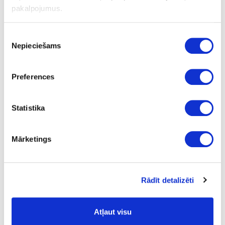
pakalpojumus.
1320
0.8
Piekrišanas
Nepieciešams
izvēle
m2
16.67
Preferences
Statistika
Virsmas struktūra:
Mārketings
BS
- biroja stils;
Plātņu materiāli
Laminētas kokskaidu plātnes (LKSP)
Rādīt detalizēti
Kronospan
Kronodesign noliktavas programma
Atļaut visu
01-B6299-BS-18