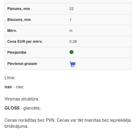
22
1
m
0.38
Līme:
nav
- nav;
Virsmas struktūra:
GLOSS
- glancēts;
Cenas norādītas bez PVN. Cenas var tikt mainītas bez iepriekšēja
brīdinājuma.