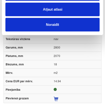
K6299(B6299)
Atļaut atlasi
HU176299
Cobalt Grey
Noraidīt
BS
nav
2800
2070
18
m2
14.94