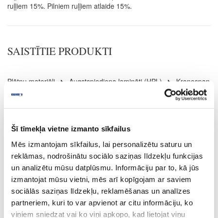
ruļļiem 15%. Pilniem ruļļiem atlaide 15%.
SAISTĪTIE PRODUKTI
Plātņu materiāli
Augstspiediena lamināti (HPL)
Kronospan
44-B6299-BS-0.8
K6299(B6299)
Šī tīmekļa vietne izmanto sīkfailus
Mēs izmantojam sīkfailus, lai personalizētu saturu un
HU17299
reklāmas, nodrošinātu sociālo saziņas līdzekļu funkcijas
Cobalt Grey
un analizētu mūsu datplūsmu. Informāciju par to, kā jūs
izmantojat mūsu vietni, mēs arī kopīgojam ar saviem
BS
sociālās saziņas līdzekļu, reklamēšanas un analīzes
nav
partneriem, kuri to var apvienot ar citu informāciju, ko
viņiem sniedzat vai ko viņi apkopo, kad lietojat viņu
3050