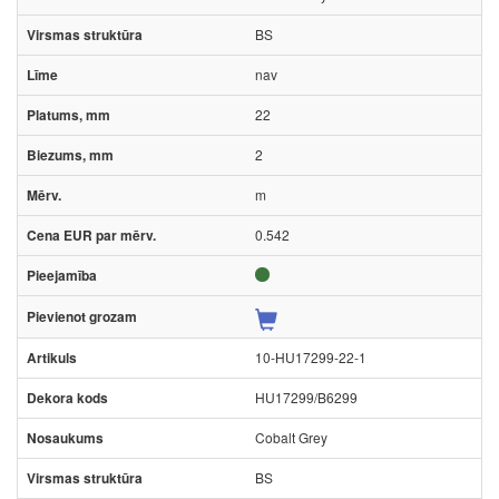
BS
nav
22
2
m
0.542
10-HU17299-22-1
HU17299/B6299
Cobalt Grey
BS