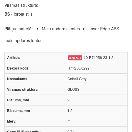
Virsmas struktūra:
BS
- biroja stils;
Plātņu materiāli
Malu apdares lentes
Laser Edge ABS
malu apdares lentes
10-R71256-23-1.2
izejošais
R71256/6299
Cobalt Grey
GLOSS
23
1.2
m
0.74