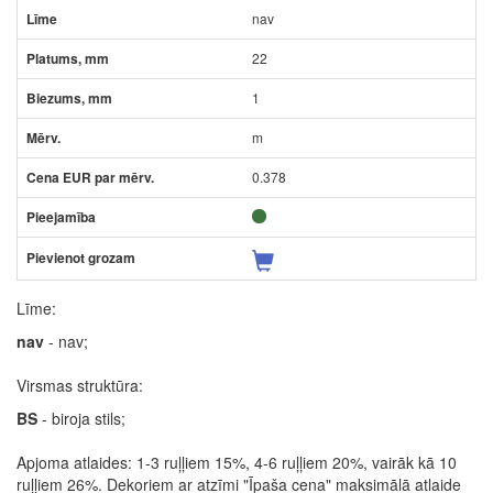
nav
22
1
m
0.378
Līme:
nav
- nav;
Virsmas struktūra:
BS
- biroja stils;
Apjoma atlaides: 1-3 ruļļiem 15%, 4-6 ruļļiem 20%, vairāk kā 10
ruļļiem 26%. Dekoriem ar atzīmi "Īpaša cena" maksimālā atlaide