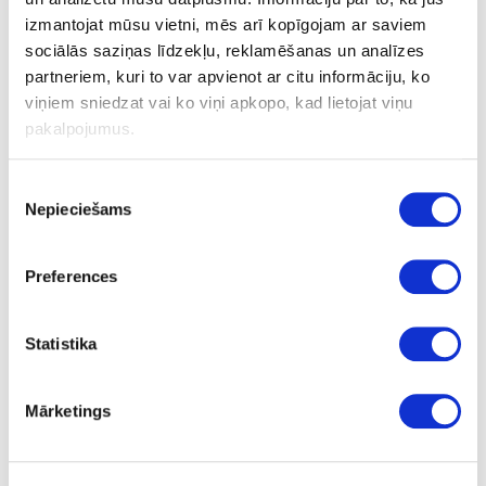
izmantojat mūsu vietni, mēs arī kopīgojam ar saviem
sociālās saziņas līdzekļu, reklamēšanas un analīzes
partneriem, kuri to var apvienot ar citu informāciju, ko
viņiem sniedzat vai ko viņi apkopo, kad lietojat viņu
Glass door lock, satin chrome
pakalpojumus.
Piekrišanas
Ask question
Nepieciešams
izvēle
Share product link
Print
Preferences
35-14.09.217-8
Statistika
upon order
Glass door lock
Mārketings
Piece
satin chrome