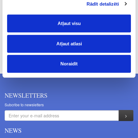
19
Rādīt detalizēti
4.76
Atļaut visu
Atļaut atlasi
Prices excluding VAT. The indicated prices may be changed
without a prior warning.
Noraidīt
NEWSLETTERS
Subcribe to newsletters
NEWS