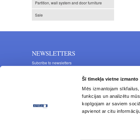
Partition, wall system and door furniture
Sale
NEWSLETTERS
Subcribe to newsletters
Šī tīmekļa vietne izmanto 
Mēs izmantojam sīkfailus, 
funkcijas un analizētu mūs
kopīgojam ar saviem sociāl
apvienot ar citu informācij
© ATTĒLS R 1997 - 2024 All rights reserved.