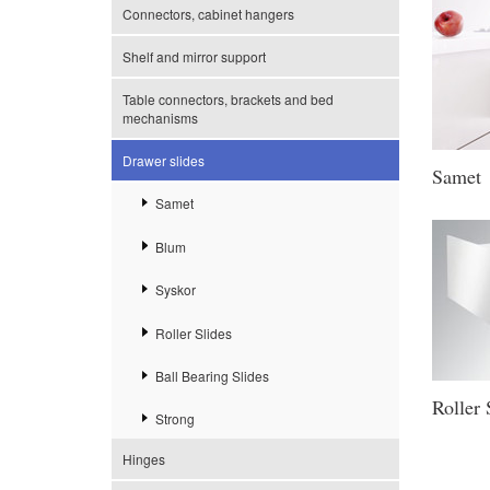
Connectors, cabinet hangers
Shelf and mirror support
Table connectors, brackets and bed
mechanisms
Drawer slides
Samet
Samet
Blum
Syskor
Roller Slides
Ball Bearing Slides
Roller 
Strong
Hinges