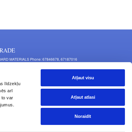
RADE
ARD MATERIALS Phone: 67846678, 67187016
OMPONENTS PRODUCTION Phone: 67844864, 67846675
 Mašīnu Str., Riga, LV-1063, Latvia
Atļaut visu
RNITURE FITTINGS Phone: 67846682, 67844884
s līdzekļu
2 Latgales Str., Riga, LV-1063, Latvija
mēs arī
erating hours: Monday to Friday 9:00 - 18:00,
Atļaut atlasi
 to var
turday 10:00 - 15:00, Sunday - closed.
pojumus.
Noraidīt