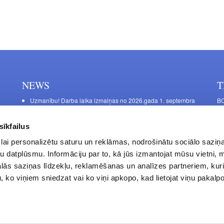
NEWS
T
Uzmanību! Darba laika izmaiņas no 2026.gada 1. septembra
BO
C
Galda kājas RIEX ER60
11
Laminēts bērza saplāksnis
sīkfailus
FU
lai personalizētu saturu un reklāmas, nodrošinātu sociālo saziņa
45
u datplūsmu. Informāciju par to, kā jūs izmantojat mūsu vietni, 
Op
ās saziņas līdzekļu, reklamēšanas un analīzes partneriem, kuri
Sa
u, ko viņiem sniedzat vai ko viņi apkopo, kad lietojat viņu pakal
Privacy Policy
Contacts