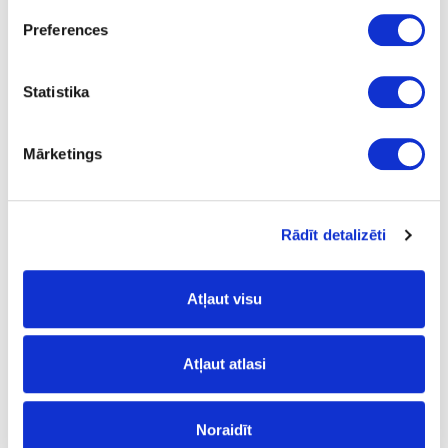
Piece
Preferences
gold finish
Statistika
-
26.0
Mārketings
2.23
Rādīt detalizēti
35-14.09.125-5
upon order
Atļaut visu
Glass door lock D-26mm
Piece
Atļaut atlasi
chrome
identical cylenders
Noraidīt