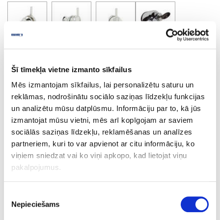
Šī tīmekļa vietne izmanto sīkfailus
Mēs izmantojam sīkfailus, lai personalizētu saturu un
Glass door lock D-26mm
reklāmas, nodrošinātu sociālo saziņas līdzekļu funkcijas
un analizētu mūsu datplūsmu. Informāciju par to, kā jūs
izmantojat mūsu vietni, mēs arī kopīgojam ar saviem
Ask question
sociālās saziņas līdzekļu, reklamēšanas un analīzes
Share product link
partneriem, kuri to var apvienot ar citu informāciju, ko
Print
viņiem sniedzat vai ko viņi apkopo, kad lietojat viņu
pakalpojumus.
Piekrišanas
35-14.09.129
outgoing
sale
Nepieciešams
izvēle
Glass door lock D-26mm