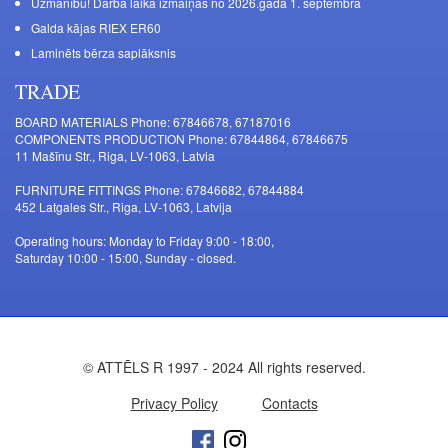
Uzmanību! Darba laika izmaiņas no 2026.gada 1. septembra
Galda kājas RIEX ER60
Laminēts bērza saplāksnis
TRADE
BOARD MATERIALS Phone: 67846678, 67187016
COMPONENTS PRODUCTION Phone: 67844864, 67846675
11 Mašīnu Str., Riga, LV-1063, Latvia
FURNITURE FITTINGS Phone: 67846682, 67844884
452 Latgales Str., Riga, LV-1063, Latvija
Operating hours: Monday to Friday 9:00 - 18:00,
Saturday 10:00 - 15:00, Sunday - closed.
© ATTĒLS R 1997 - 2024 All rights reserved.
Privacy Policy
Contacts