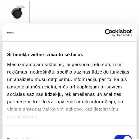
Swiveling castor, D-50mm
Šī tīmekļa vietne izmanto sīkfailus
Ask question
Share product link
Mēs izmantojam sīkfailus, lai personalizētu saturu un
Print
reklāmas, nodrošinātu sociālo saziņas līdzekļu funkcijas
un analizētu mūsu datplūsmu. Informāciju par to, kā jūs
izmantojat mūsu vietni, mēs arī kopīgojam ar saviem
sociālās saziņas līdzekļu, reklamēšanas un analīzes
19-GD50BR
partneriem, kuri to var apvienot ar citu informāciju, ko
Swiveling castor with brake, D-
viņiem sniedzat vai ko viņi apkopo, kad lietojat viņu
50mm
pakalpojumus.
Piece
Piekrišanas
plastic