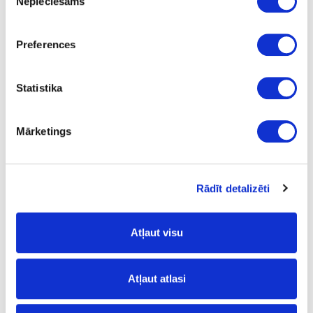
Nepieciešams
izvēle
black
64
Preferences
50
Statistika
30
0.48
Mārketings
Rādīt detalizēti
19-GD50
Swiveling castor, D-50mm
Atļaut visu
Piece
plastic
Atļaut atlasi
black