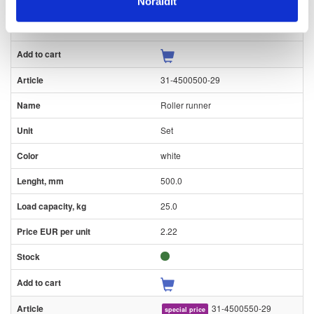
Noraidīt
2.02
31-4500500-29
Roller runner
Set
white
500.0
25.0
2.22
31-4500550-29
special price