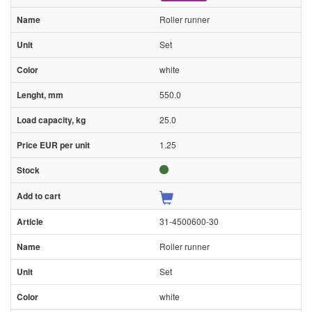
Roller runner
Set
white
550.0
25.0
1.25
31-4500600-30
Roller runner
Set
white