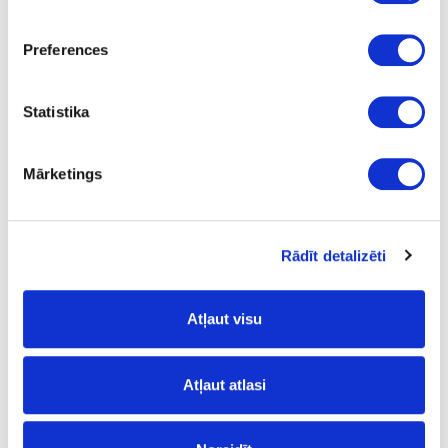
white
Preferences
400.0
25.0
Statistika
1.80
Mārketings
31-4500450-29
Rādīt detalizēti
Roller runner
Set
Atļaut visu
white
450.0
Atļaut atlasi
25.0