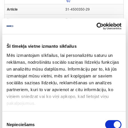
31-4500350-29
Roller runner
Set
white
Šī tīmekļa vietne izmanto sīkfailus
350.0
Mēs izmantojam sīkfailus, lai personalizētu saturu un
25.0
reklāmas, nodrošinātu sociālo saziņas līdzekļu funkcijas
un analizētu mūsu datplūsmu. Informāciju par to, kā jūs
1.65
izmantojat mūsu vietni, mēs arī kopīgojam ar saviem
sociālās saziņas līdzekļu, reklamēšanas un analīzes
partneriem, kuri to var apvienot ar citu informāciju, ko
viņiem sniedzat vai ko viņi apkopo, kad lietojat viņu
31-4500400
pakalpojumus.
Roller runner
Piekrišanas
Set
Nepieciešams
izvēle