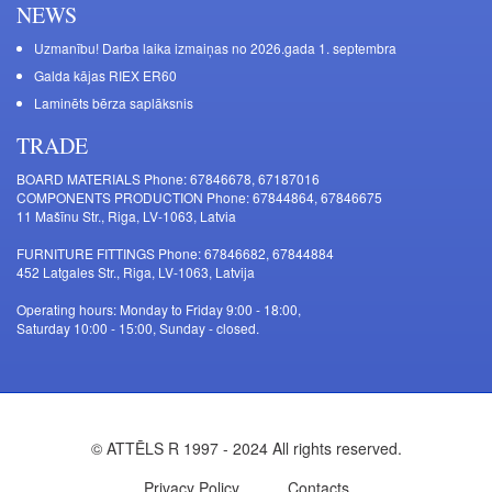
NEWS
Uzmanību! Darba laika izmaiņas no 2026.gada 1. septembra
Galda kājas RIEX ER60
Laminēts bērza saplāksnis
TRADE
BOARD MATERIALS Phone: 67846678, 67187016
COMPONENTS PRODUCTION Phone: 67844864, 67846675
11 Mašīnu Str., Riga, LV-1063, Latvia
FURNITURE FITTINGS Phone: 67846682, 67844884
452 Latgales Str., Riga, LV-1063, Latvija
Operating hours: Monday to Friday 9:00 - 18:00,
Saturday 10:00 - 15:00, Sunday - closed.
© ATTĒLS R 1997 - 2024 All rights reserved.
Privacy Policy
Contacts