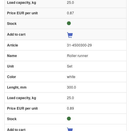
25.0
0.87
31-4500300-29
Roller runner
Set
white
300.0
25.0
0.89