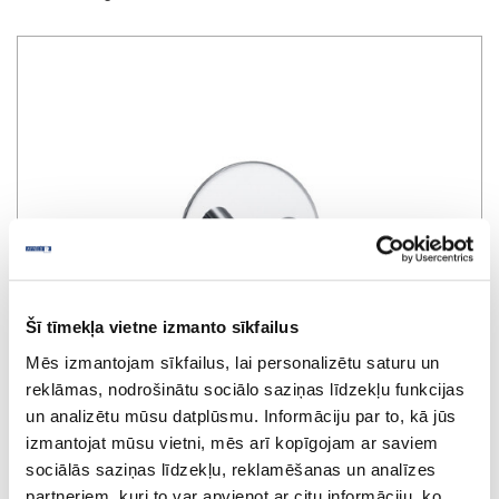
Šī tīmekļa vietne izmanto sīkfailus
Mēs izmantojam sīkfailus, lai personalizētu saturu un
reklāmas, nodrošinātu sociālo saziņas līdzekļu funkcijas
un analizētu mūsu datplūsmu. Informāciju par to, kā jūs
izmantojat mūsu vietni, mēs arī kopīgojam ar saviem
sociālās saziņas līdzekļu, reklamēšanas un analīzes
Hanger BASE 100, 1-hook, chrome
partneriem, kuri to var apvienot ar citu informāciju, ko