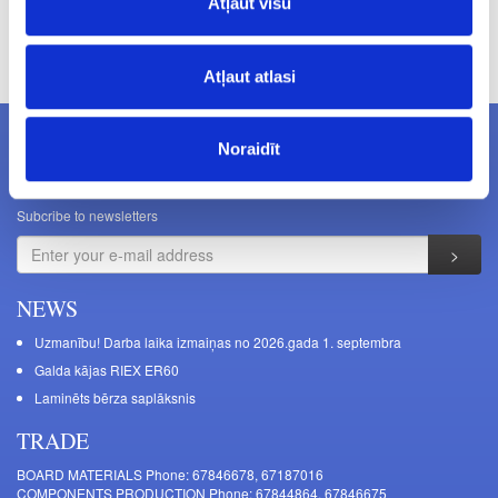
Atļaut visu
Prices excluding VAT. The indicated prices may be changed
without a prior warning.
Atļaut atlasi
Noraidīt
NEWSLETTERS
Subcribe to newsletters
NEWS
Uzmanību! Darba laika izmaiņas no 2026.gada 1. septembra
Galda kājas RIEX ER60
Laminēts bērza saplāksnis
TRADE
BOARD MATERIALS Phone: 67846678, 67187016
COMPONENTS PRODUCTION Phone: 67844864, 67846675