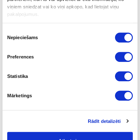
viņiem sniedzat vai ko viņi apkopo, kad lietojat viņu
pakalpojumus.
Ask question
Share product link
Print
Piekrišanas
Nepieciešams
izvēle
18-BD60406-21
upon order
Preferences
Hanger BASE 100
Piece
Statistika
chrome
Mārketings
adhesive
3.72
Rādīt detalizēti