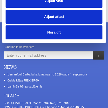
Atļaut visu
Prices excluding VAT. The indicated prices may be changed
without a prior warning.
Atļaut atlasi
Noraidīt
NEWSLETTERS
Subcribe to newsletters
NEWS
Uzmanību! Darba laika izmaiņas no 2026.gada 1. septembra
Galda kājas RIEX ER60
Laminēts bērza saplāksnis
TRADE
BOARD MATERIALS Phone: 67846678, 67187016
COMPONENTS PRODUCTION Phone: 67844864, 67846675