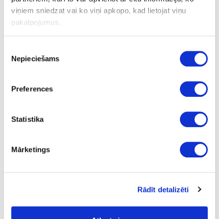
viņiem sniedzat vai ko viņi apkopo, kad lietojat viņu
pakalpojumus.
Ask question
Share product link
Print
Piekrišanas
Nepieciešams
izvēle
18-BD61420-21
upon order
Preferences
Hanger BASE 210
Piece
Statistika
black
Mārketings
adhesive
12.15
Rādīt detalizēti