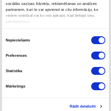
sociālās saziņas līdzekļu, reklamēšanas un analīzes
partneriem, kuri to var apvienot ar citu informāciju, ko
Hanger BASE 210
viņiem sniedzat vai ko viņi apkopo, kad lietojat viņu
pakalpojumus.
Ask question
Piekrišanas
Share product link
Nepieciešams
izvēle
Print
Preferences
18-BD61412-21
upon order
Statistika
Hanger BASE 210
Piece
Mārketings
chrome
adhesive
Rādīt detalizēti
8.43