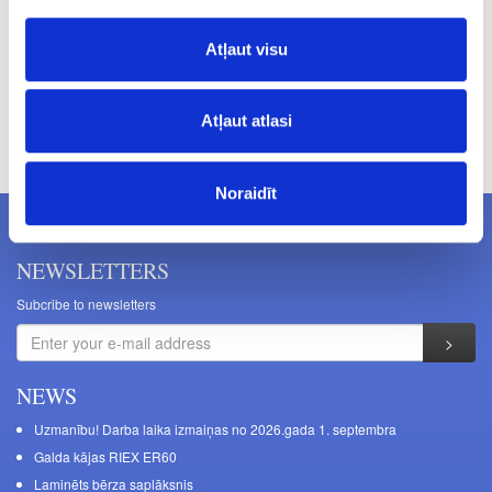
Atļaut visu
Prices excluding VAT. The indicated prices may be changed
Atļaut atlasi
without a prior warning.
Noraidīt
NEWSLETTERS
Subcribe to newsletters
NEWS
Uzmanību! Darba laika izmaiņas no 2026.gada 1. septembra
Galda kājas RIEX ER60
Laminēts bērza saplāksnis