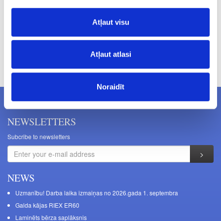
Atļaut visu
Prices excluding VAT. The indicated prices may be changed
Atļaut atlasi
without a prior warning.
Noraidīt
NEWSLETTERS
Subcribe to newsletters
NEWS
Uzmanību! Darba laika izmaiņas no 2026.gada 1. septembra
Galda kājas RIEX ER60
Laminēts bērza saplāksnis