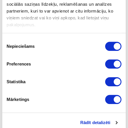
sociālās saziņas līdzekļu, reklamēšanas un analīzes
partneriem, kuri to var apvienot ar citu informāciju, ko
Hanger BASE 220, chrome
viņiem sniedzat vai ko viņi apkopo, kad lietojat viņu
pakalpojumus.
Ask question
Piekrišanas
Share product link
Nepieciešams
izvēle
Print
Preferences
18-BD61612-21
upon order
Statistika
Hanger BASE 220
Piece
Mārketings
chrome
adhesive
Rādīt detalizēti
7.44