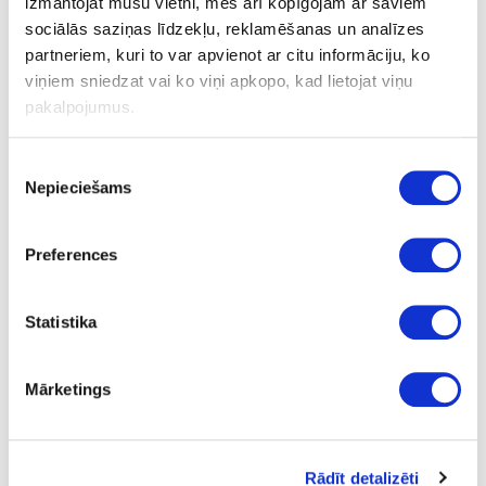
izmantojat mūsu vietni, mēs arī kopīgojam ar saviem
sociālās saziņas līdzekļu, reklamēšanas un analīzes
partneriem, kuri to var apvienot ar citu informāciju, ko
Toilet brush SOLID/BASE
viņiem sniedzat vai ko viņi apkopo, kad lietojat viņu
pakalpojumus.
Ask question
Piekrišanas
Share product link
Nepieciešams
izvēle
Print
Preferences
18-BD620032-41
upon order
Statistika
Toilet brush SOLID/BASE
Piece
Mārketings
brass
adhesive
Rādīt detalizēti