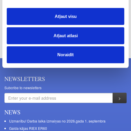
42.90
Atļaut visu
Atļaut atlasi
Prices excluding VAT. The indicated prices may be changed
without a prior warning.
Noraidīt
NEWSLETTERS
Subcribe to newsletters
NEWS
Uzmanību! Darba laika izmaiņas no 2026.gada 1. septembra
Galda kājas RIEX ER60