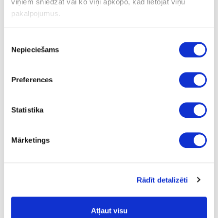
chrome
viņiem sniedzat vai ko viņi apkopo, kad lietojat viņu
pakalpojumus.
-
26.0
Piekrišanas
Nepieciešams
izvēle
2.84
Preferences
35-14.09.417-5
upon order
Statistika
Glass door lock for sliding door
Mārketings
Piece
chrome
identical cylenders
Rādīt detalizēti
26.0
Atļaut visu
2.84