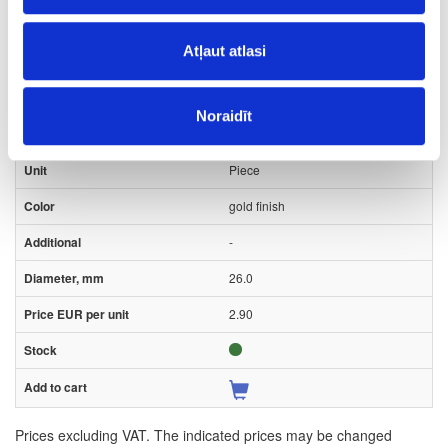
Atļaut atlasi
35-14.09.418
outgoing
Noraidīt
Glass door lock for sliding door
Piece
gold finish
-
26.0
2.90
Prices excluding VAT. The indicated prices may be changed