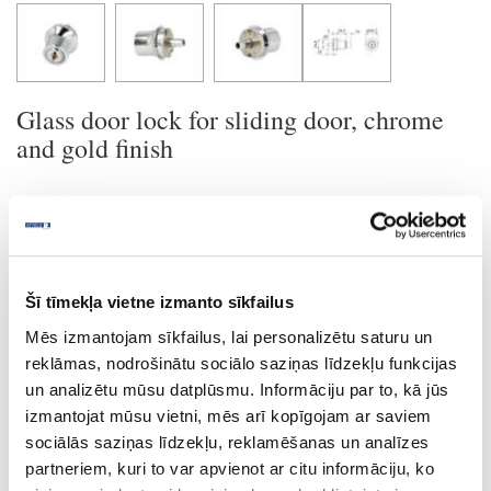
Glass door lock for sliding door, chrome
and gold finish
Ask question
Share product link
Print
Šī tīmekļa vietne izmanto sīkfailus
Mēs izmantojam sīkfailus, lai personalizētu saturu un
reklāmas, nodrošinātu sociālo saziņas līdzekļu funkcijas
35-14.09.417
upon order
un analizētu mūsu datplūsmu. Informāciju par to, kā jūs
Glass door lock for sliding door
izmantojat mūsu vietni, mēs arī kopīgojam ar saviem
sociālās saziņas līdzekļu, reklamēšanas un analīzes
Piece
partneriem, kuri to var apvienot ar citu informāciju, ko