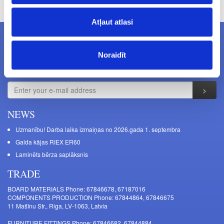
Atļaut atlasi
NEWSLETTERS
Noraidīt
Subcribe to newsletters
NEWS
Uzmanību! Darba laika izmaiņas no 2026.gada 1. septembra
Galda kājas RIEX ER60
Laminēts bērza saplāksnis
TRADE
BOARD MATERIALS Phone: 67846678, 67187016
COMPONENTS PRODUCTION Phone: 67844864, 67846675
11 Mašīnu Str., Riga, LV-1063, Latvia
FURNITURE FITTINGS Phone: 67846682, 67844884