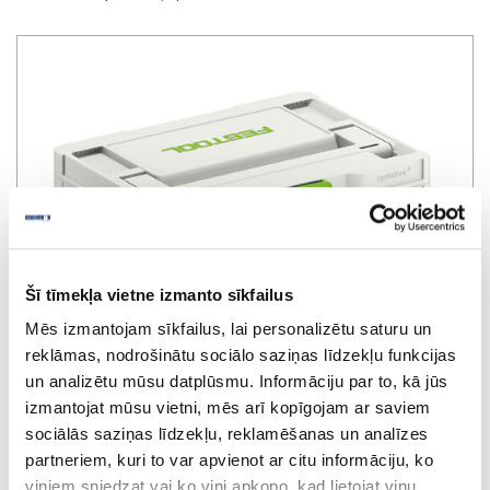
Šī tīmekļa vietne izmanto sīkfailus
Mēs izmantojam sīkfailus, lai personalizētu saturu un
reklāmas, nodrošinātu sociālo saziņas līdzekļu funkcijas
un analizētu mūsu datplūsmu. Informāciju par to, kā jūs
izmantojat mūsu vietni, mēs arī kopīgojam ar saviem
sociālās saziņas līdzekļu, reklamēšanas un analīzes
partneriem, kuri to var apvienot ar citu informāciju, ko
SYSTAINER³ SYS3 M H-187 mm
viņiem sniedzat vai ko viņi apkopo, kad lietojat viņu