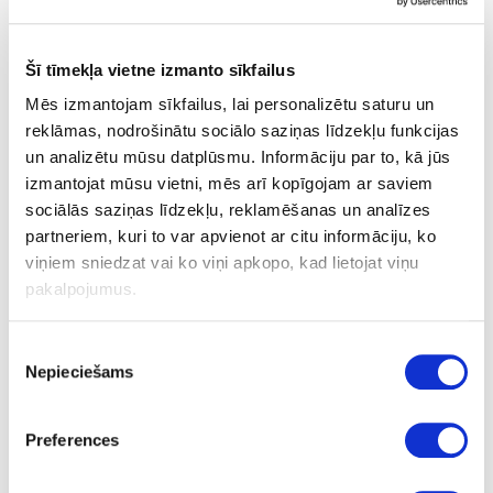
Workplace equipment
Lamello
Šī tīmekļa vietne izmanto sīkfailus
Saw blades
Mēs izmantojam sīkfailus, lai personalizētu saturu un
reklāmas, nodrošinātu sociālo saziņas līdzekļu funkcijas
Sizing and scoring saw blades
un analizētu mūsu datplūsmu. Informāciju par to, kā jūs
izmantojat mūsu vietni, mēs arī kopīgojam ar saviem
Drilling bits
sociālās saziņas līdzekļu, reklamēšanas un analīzes
Routers
partneriem, kuri to var apvienot ar citu informāciju, ko
viņiem sniedzat vai ko viņi apkopo, kad lietojat viņu
Diamond cutters
pakalpojumus.
Mafell
Piekrišanas
Tools for CNC machines
Nepieciešams
izvēle
Diamond saw blades
Tools
Sawing
Preferences