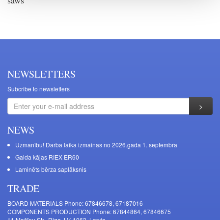
NEWSLETTERS
Subcribe to newsletters
NEWS
Uzmanību! Darba laika izmaiņas no 2026.gada 1. septembra
Galda kājas RIEX ER60
Laminēts bērza saplāksnis
TRADE
BOARD MATERIALS Phone: 67846678, 67187016
COMPONENTS PRODUCTION Phone: 67844864, 67846675
11 Mašīnu Str., Riga, LV-1063, Latvia