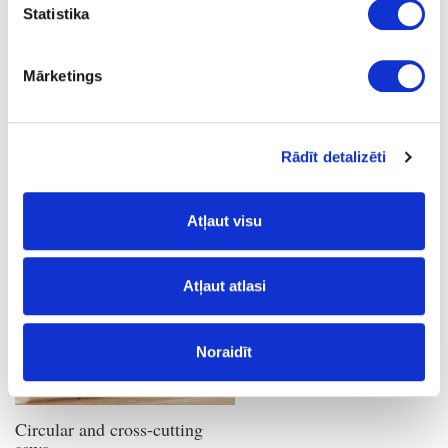
Sawing
Statistika
Mārketings
Rādīt detalizēti
Pendulum jigsaws
Atļaut visu
Atļaut atlasi
Noraidīt
Circular and cross-cutting
saws