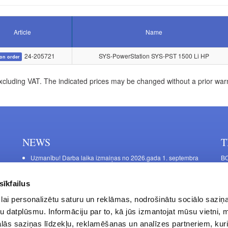
Article
Name
24-205721
SYS-PowerStation SYS-PST 1500 Li HP
on order
xcluding VAT. The indicated prices may be changed without a prior war
NEWS
T
Uzmanību! Darba laika izmaiņas no 2026.gada 1. septembra
BO
C
Galda kājas RIEX ER60
11
Laminēts bērza saplāksnis
sīkfailus
FU
lai personalizētu saturu un reklāmas, nodrošinātu sociālo saziņa
45
u datplūsmu. Informāciju par to, kā jūs izmantojat mūsu vietni, 
Op
ās saziņas līdzekļu, reklamēšanas un analīzes partneriem, kuri
Sa