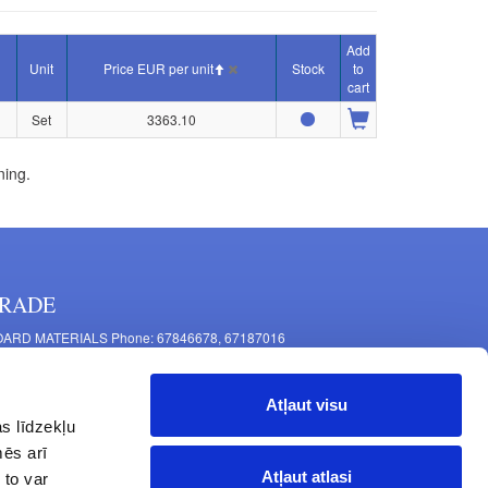
Add
Unit
Price EUR per unit
Stock
to
cart
Set
3363.10
ning.
RADE
ARD MATERIALS Phone: 67846678, 67187016
OMPONENTS PRODUCTION Phone: 67844864, 67846675
 Mašīnu Str., Riga, LV-1063, Latvia
Atļaut visu
RNITURE FITTINGS Phone: 67846682, 67844884
s līdzekļu
2 Latgales Str., Riga, LV-1063, Latvija
mēs arī
erating hours: Monday to Friday 9:00 - 18:00,
Atļaut atlasi
 to var
turday 10:00 - 15:00, Sunday - closed.