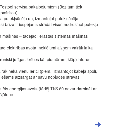
 Festool servisa pakalpojumiem (Bez tam tiek
 pašrisku)
a putekļsūcēju un, izmantojot putekļsūcēja
šī brīža ir iespējams strādāt visur, nodrošinot putekļu
n mašīnas – tādējādi ierastās sistēmas mašīnas
kad elektrības avota meklējumi aizņem vairāk laika
oniski jutīgas ierīces kā, piemēram, klēpjdatorus,
rāk nekā vienu ierīci (piem., izmantojot kabeļa spoli,
eciešams aizsargāt ar savu noplūdes strāvas
mēts enerģijas avots (tādēļ TKS 80 nevar darbināt ar
šļūtene