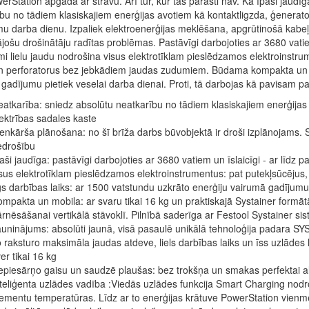
rStation apgādā ar strāvu. Arī tur, kur tās parasti nav. Kā īpaši jaudī
bu no tādiem klasiskajiem enerģijas avotiem kā kontaktligzda, ģenerator
u darba dienu. Izpaliek elektroenerģijas meklēšana, apgrūtinošā kabeļu 
jošu drošinātāju radītas problēmas. Pastāvīgi darbojoties ar 3680 vatiem 
mi lielu jaudu nodrošina visus elektrotīklam pieslēdzamos elektroinstrum
n perforatorus bez jebkādiem jaudas zudumiem. Būdama kompakta un mo
gadījumu pietiek veselai darba dienai. Proti, tā darbojas kā pavisam pa
atkarība: sniedz absolūtu neatkarību no tādiem klasiskajiem enerģijas
ektrības sadales kaste
enkārša plānošana: no šī brīža darbs būvobjektā ir droši izplānojams. 
edrošību
aši jaudīga: pastāvīgi darbojoties ar 3680 vatiem un īslaicīgi - ar līd
sus elektrotīklam pieslēdzamos elektroinstrumentus: pat putekļsūcējus, 
gs darbības laiks: ar 1500 vatstundu uzkrāto enerģiju vairumā gadījumu 
mpakta un mobila: ar svaru tikai 16 kg un praktiskajā Systainer formātā
rnēsāšanai vertikālā stāvoklī. Pilnībā saderīga ar Festool Systainer si
uninājums: absolūti jaunā, visā pasaulē unikālā tehnoloģija padara SYS
 raksturo maksimāla jaudas atdeve, liels darbības laiks un īss uzlādes 
er tikai 16 kg
piesārņo gaisu un saudzē plaušas: bez trokšņa un smakas perfektai al
teliģenta uzlādes vadība :Viedās uzlādes funkcija Smart Charging nodro
ementu temperatūras. Līdz ar to enerģijas krātuve PowerStation vienmē