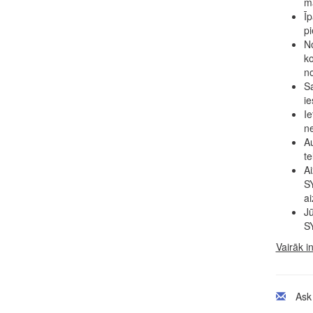
ma
Īp
pi
No
ko
n
Sa
ie
Ie
n
Au
te
Ai
SY
ai
Jū
SY
Vairāk i
Ask