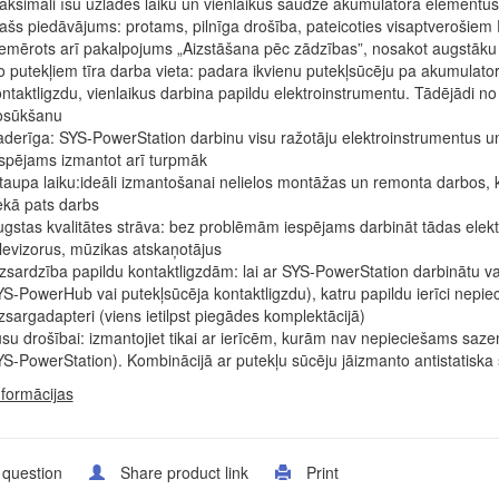
ksimāli īsu uzlādes laiku un vienlaikus saudzē akumulatora elementus
ašs piedāvājums: protams, pilnīga drošība, pateicoties visaptverošiem
emērots arī pakalpojums „Aizstāšana pēc zādzības”, nosakot augstāku
 putekļiem tīra darba vieta: padara ikvienu putekļsūcēju pa akumulator
ntaktligzdu, vienlaikus darbina papildu elektroinstrumentu. Tādējādi no 
osūkšanu
derīga: SYS-PowerStation darbinu visu ražotāju elektroinstrumentus u
spējams izmantot arī turpmāk
taupa laiku:ideāli izmantošanai nelielos montāžas un remonta darbos, 
ekā pats darbs
gstas kvalitātes strāva: bez problēmām iespējams darbināt tādas elektr
levizorus, mūzikas atskaņotājus
zsardzība papildu kontaktligzdām: lai ar SYS-PowerStation darbinātu vai
S-PowerHub vai putekļsūcēja kontaktligzdu), katru papildu ierīci nepi
zsargadapteri (viens ietilpst piegādes komplektācijā)
su drošībai: izmantojiet tikai ar ierīcēm, kurām nav nepieciešams saze
S-PowerStation). Kombinācijā ar putekļu sūcēju jāizmanto antistatiska 
nformācijas
 question
Share product link
Print