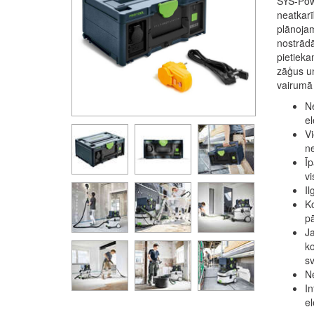
SYS-Powe
neatkarī
plānojam
nostrādā
pietieka
zāģus u
vairumā 
Ne
el
Vi
n
Īp
vi
Il
Ko
pā
Ja
ko
sv
Ne
In
el