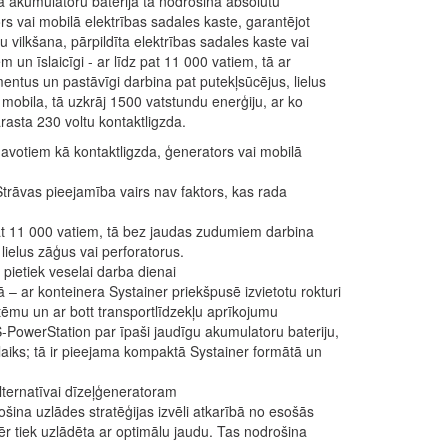
ga akumulatoru baterija tā nodrošina absolūtu
s vai mobilā elektrības sadales kaste, garantējot
vilkšana, pārpildīta elektrības sadales kaste vai
un īslaicīgi - ar līdz pat 11 000 vatiem, tā ar
entus un pastāvīgi darbina pat putekļsūcējus, lielus
bila, tā uzkrāj 1500 vatstundu enerģiju, ar ko
rasta 230 voltu kontaktligzda.
 avotiem kā kontaktligzda, ģenerators vai mobilā
Strāvas pieejamība vairs nav faktors, kas rada
z pat 11 000 vatiem, tā bez jaudas zudumiem darbina
lielus zāģus vai perforatorus.
pietiek veselai darba dienai
 – ar konteinera Systainer priekšpusē izvietotu rokturi
stēmu un ar bott transportlīdzekļu aprīkojumu
-PowerStation par īpaši jaudīgu akumulatoru bateriju,
laiks; tā ir pieejama kompaktā Systainer formātā un
ternatīvai dīzeļģeneratoram
šina uzlādes stratēģijas izvēli atkarībā no esošās
r tiek uzlādēta ar optimālu jaudu. Tas nodrošina