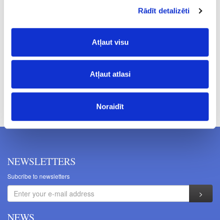
Rādīt detalizēti
1+1
64.00
Atļaut visu
Atļaut atlasi
Prices excluding VAT. The indicated prices may be changed
without a prior warning.
Noraidīt
NEWSLETTERS
Subcribe to newsletters
NEWS