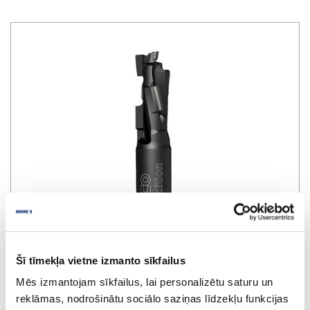
Šī tīmekļa vietne izmanto sīkfailus
Mēs izmantojam sīkfailus, lai personalizētu saturu un
Cutter DIAMAX Black Edition
reklāmas, nodrošinātu sociālo saziņas līdzekļu funkcijas