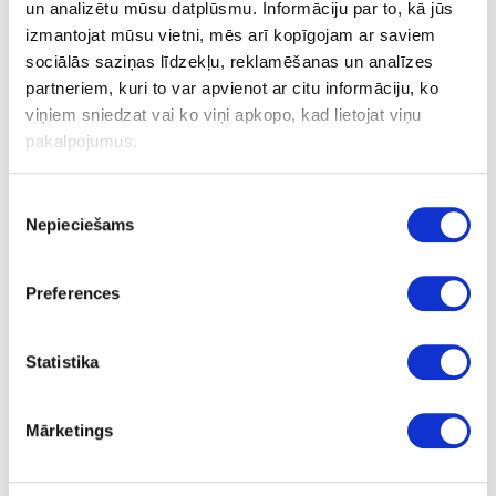
D12x35x12mm GL 85, Z1+1
un analizētu mūsu datplūsmu. Informāciju par to, kā jūs
izmantojat mūsu vietni, mēs arī kopīgojam ar saviem
sociālās saziņas līdzekļu, reklamēšanas un analīzes
partneriem, kuri to var apvienot ar citu informāciju, ko
Ask question
viņiem sniedzat vai ko viņi apkopo, kad lietojat viņu
Share product link
Print
pakalpojumus.
Piekrišanas
Nepieciešams
izvēle
24-L80432571
special price
Cutter DIAMAX Black Edition
Preferences
D12x35x12mm GL 85, Z1+1
Piece
Statistika
85
35
Mārketings
12
12