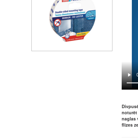
Divpusē
noturēt
naglas 
flīzes z