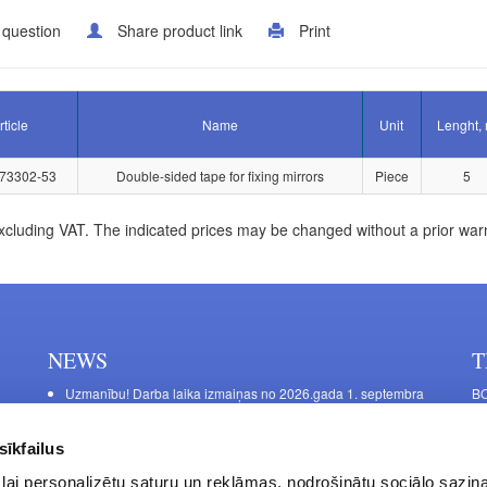
 question
Share product link
Print
rticle
Name
Unit
Lenght,
73302-53
Double-sided tape for fixing mirrors
Piece
5
xcluding VAT. The indicated prices may be changed without a prior war
NEWS
T
Uzmanību! Darba laika izmaiņas no 2026.gada 1. septembra
BO
C
Galda kājas RIEX ER60
11
Laminēts bērza saplāksnis
sīkfailus
FU
lai personalizētu saturu un reklāmas, nodrošinātu sociālo saziņa
45