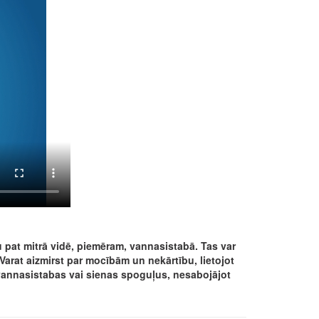
u pat mitrā vidē, piemēram, vannasistabā. Tas var
Varat aizmirst par mocībām un nekārtību, lietojot
u vannasistabas vai sienas spoguļus, nesabojājot