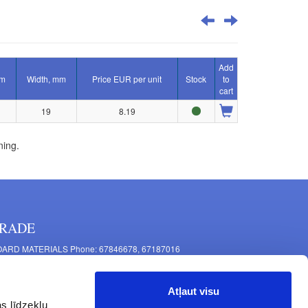
Add
 m
Width, mm
Price EUR per unit
Stock
to
cart
19
8.19
ning.
RADE
ARD MATERIALS Phone: 67846678, 67187016
OMPONENTS PRODUCTION Phone: 67844864, 67846675
 Mašīnu Str., Riga, LV-1063, Latvia
Atļaut visu
RNITURE FITTINGS Phone: 67846682, 67844884
s līdzekļu
2 Latgales Str., Riga, LV-1063, Latvija