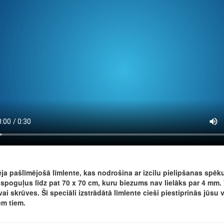
ja pašlīmējošā līmlente, kas nodrošina ar izcilu pielipšanas spēk
 spoguļus līdz pat 70 x 70 cm, kuru biezums nav lielāks par 4 mm. 
vai skrūves. Šī speciāli izstrādātā līmlente cieši piestiprinās jūs
em tiem.