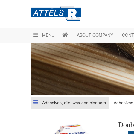
MENU
ABOUT COMPANY
CONT
Adhesives, oils, wax and cleaners
Adhesives,
Doubl