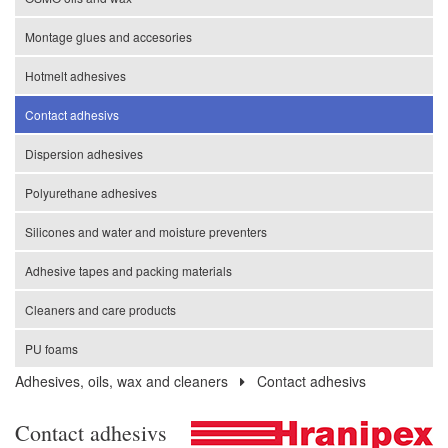
Montage glues and accesories
Hotmelt adhesives
Contact adhesivs
Dispersion adhesives
Polyurethane adhesives
Silicones and water and moisture preventers
Adhesive tapes and packing materials
Cleaners and care products
PU foams
Adhesives, oils, wax and cleaners
Contact adhesivs
Contact adhesivs