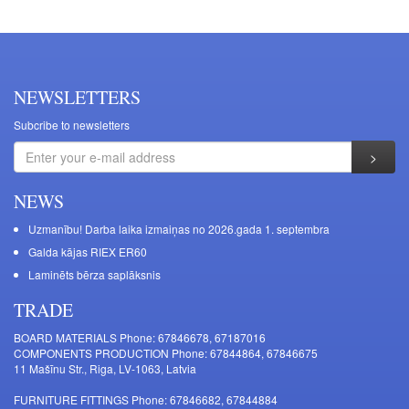
NEWSLETTERS
Subcribe to newsletters
NEWS
Uzmanību! Darba laika izmaiņas no 2026.gada 1. septembra
Galda kājas RIEX ER60
Laminēts bērza saplāksnis
TRADE
BOARD MATERIALS Phone: 67846678, 67187016
COMPONENTS PRODUCTION Phone: 67844864, 67846675
11 Mašīnu Str., Riga, LV-1063, Latvia
FURNITURE FITTINGS Phone: 67846682, 67844884