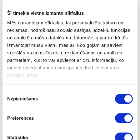
Šī tīmekļa vietne izmanto sīkfailus
Mēs izmantojam sīkfailus, lai personalizētu saturu un
Contact adhesive KLEIBERIT 114/5
reklāmas, nodrošinātu sociālo saziņas līdzekļu funkcijas
un analizētu mūsu datplūsmu. Informāciju par to, kā jūs
izmantojat mūsu vietni, mēs arī kopīgojam ar saviem
sociālās saziņas līdzekļu, reklamēšanas un analīzes
partneriem, kuri to var apvienot ar citu informāciju, ko
viņiem sniedzat vai ko viņi apkopo, kad lietojat viņu
pakalpojumus.
Piekrišanas
Nepieciešams
izvēle
Preferences
Statistika