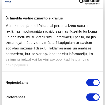
Šī tīmekļa vietne izmanto sīkfailus
Polyurethane adhesive HRANIPUR 15
Mēs izmantojam sīkfailus, lai personalizētu saturu un
reklāmas, nodrošinātu sociālo saziņas līdzekļu funkcijas
un analizētu mūsu datplūsmu. Informāciju par to, kā jūs
izmantojat mūsu vietni, mēs arī kopīgojam ar saviem
sociālās saziņas līdzekļu, reklamēšanas un analīzes
partneriem, kuri to var apvienot ar citu informāciju, ko
viņiem sniedzat vai ko viņi apkopo, kad lietojat viņu
pakalpojumus.
Piekrišanas
Nepieciešams
izvēle
Preferences