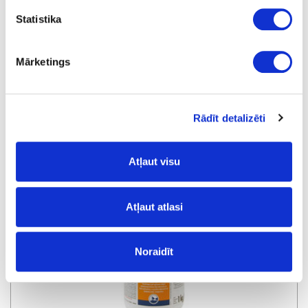
Statistika
Mārketings
Adhesive KLEIBERIT PUR 501
Rādīt detalizēti
Atļaut visu
Atļaut atlasi
Noraidīt