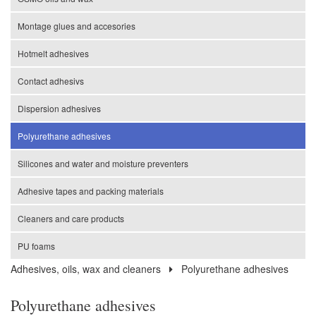
Montage glues and accesories
Hotmelt adhesives
Contact adhesivs
Dispersion adhesives
Polyurethane adhesives
Silicones and water and moisture preventers
Adhesive tapes and packing materials
Cleaners and care products
PU foams
Adhesives, oils, wax and cleaners
Polyurethane adhesives
Polyurethane adhesives