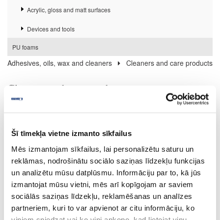
Acrylic, gloss and matt surfaces
Devices and tools
PU foams
Adhesives, oils, wax and cleaners
Cleaners and care products
Cleaners and care products
Buklets "Līmes un tīrīšanas līdzekļi profesionālai lietošanai"
Šī tīmekļa vietne izmanto sīkfailus
Mēs izmantojam sīkfailus, lai personalizētu saturu un
reklāmas, nodrošinātu sociālo saziņas līdzekļu funkcijas
un analizētu mūsu datplūsmu. Informāciju par to, kā jūs
izmantojat mūsu vietni, mēs arī kopīgojam ar saviem
sociālās saziņas līdzekļu, reklamēšanas un analīzes
partneriem, kuri to var apvienot ar citu informāciju, ko
viņiem sniedzat vai ko viņi apkopo, kad lietojat viņu