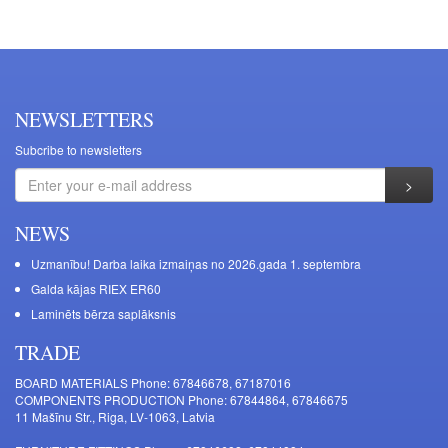
NEWSLETTERS
Subcribe to newsletters
NEWS
Uzmanību! Darba laika izmaiņas no 2026.gada 1. septembra
Galda kājas RIEX ER60
Laminēts bērza saplāksnis
TRADE
BOARD MATERIALS Phone: 67846678, 67187016
COMPONENTS PRODUCTION Phone: 67844864, 67846675
11 Mašīnu Str., Riga, LV-1063, Latvia