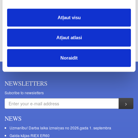
14.07
Atļaut visu
Atļaut atlasi
Prices excluding VAT. The indicated prices may be changed
without a prior warning.
Noraidīt
NEWSLETTERS
Subcribe to newsletters
NEWS
Uzmanību! Darba laika izmaiņas no 2026.gada 1. septembra
Galda kājas RIEX ER60