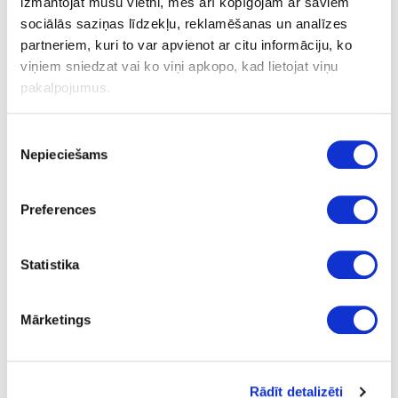
izmantojat mūsu vietni, mēs arī kopīgojam ar saviem
Double-sided adhesive tape HRANITAPE
sociālās saziņas līdzekļu, reklamēšanas un analīzes
partneriem, kuri to var apvienot ar citu informāciju, ko
viņiem sniedzat vai ko viņi apkopo, kad lietojat viņu
Ask question
pakalpojumus.
Share product link
Print
Piekrišanas
Nepieciešams
izvēle
34-HRANITAPE
Preferences
Double-sided adhesive tape
HRANITAPE
Statistika
Piece
50
Mārketings
0.2
15
Rādīt detalizēti