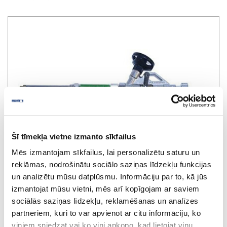
Šī tīmekļa vietne izmanto sīkfailus
Mēs izmantojam sīkfailus, lai personalizētu saturu un
reklāmas, nodrošinātu sociālo saziņas līdzekļu funkcijas
un analizētu mūsu datplūsmu. Informāciju par to, kā jūs
izmantojat mūsu vietni, mēs arī kopīgojam ar saviem
sociālās saziņas līdzekļu, reklamēšanas un analīzes
partneriem, kuri to var apvienot ar citu informāciju, ko
Foam gun 9070 Teflogreen
viņiem sniedzat vai ko viņi apkopo, kad lietojat viņu