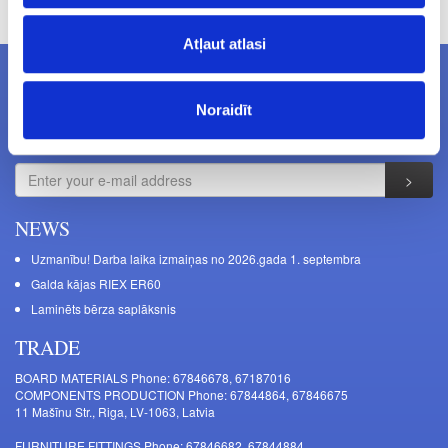
Atļaut atlasi
NEWSLETTERS
Noraidīt
Subcribe to newsletters
NEWS
Uzmanību! Darba laika izmaiņas no 2026.gada 1. septembra
Galda kājas RIEX ER60
Laminēts bērza saplāksnis
TRADE
BOARD MATERIALS Phone: 67846678, 67187016
COMPONENTS PRODUCTION Phone: 67844864, 67846675
11 Mašīnu Str., Riga, LV-1063, Latvia
FURNITURE FITTINGS Phone: 67846682, 67844884