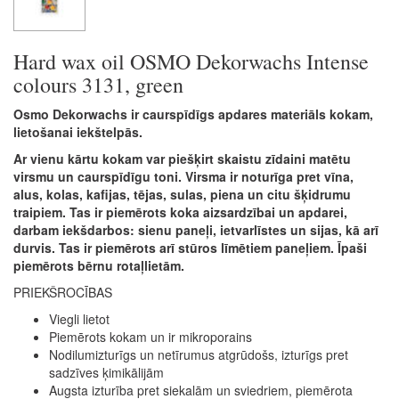
Hard wax oil OSMO Dekorwachs Intense
colours 3131, green
Osmo Dekorwachs ir caurspīdīgs apdares materiāls kokam,
lietošanai iekštelpās.
Ar vienu kārtu kokam var piešķirt skaistu zīdaini matētu
virsmu un caurspīdīgu toni. Virsma ir noturīga pret vīna,
alus, kolas, kafijas, tējas, sulas, piena un citu šķidrumu
traipiem. Tas ir piemērots koka aizsardzībai un apdarei,
darbam iekšdarbos: sienu paneļi, ietvarlīstes un sijas, kā arī
durvis. Tas ir piemērots arī stūros līmētiem paneļiem. Īpaši
piemērots bērnu rotaļlietām.
PRIEKŠROCĪBAS
Viegli lietot
Piemērots kokam un ir mikroporains
Nodilumizturīgs un netīrumus atgrūdošs, izturīgs pret
sadzīves ķimikālijām
Augsta izturība pret siekalām un sviedriem, piemērota