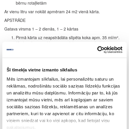
bērnu rotaļlietām
Ar vienu litru var noklāt apmēram 24 m2 vienā kārta.
APSTRĀDE
Gatava virsma 1 – 2 dienās, 1 – 2 kārtas
Pirmā kārta uz neapstrādāta slīpēta koka apm. 35 ml/m².
Kļūdas slapjā pārklājumā var labot 30 minūšu laikā pēc
pirmās uzklāšanas.Žūšanas laiks apm. 12 stundas (normāli
klimatiskie apstākļi, 23°C/50 % rel. mitrums).
Zemākas temperatūras un/vai augstāks mitrums var
pagarināt žūšanas laiku. Nodrošināt labu ventilāciju.
Šī tīmekļa vietne izmanto sīkfailus
Gaiši tonēts lazējošs efekts:
20 minūšu laikā pēc kārtas
Mēs izmantojam sīkfailus, lai personalizētu saturu un
uzklāšanas, noslaucīt ar drānu vai balto pulēšanas disku
koka šķiedru virzienā.
reklāmas, nodrošinātu sociālo saziņas līdzekļu funkcijas
I
ntensīvs:
Ja ir nepieciešama pastiprināta krāsas
un analizētu mūsu datplūsmu. Informāciju par to, kā jūs
intensitāte, atkārtot procesu. (Tomēr maksimāli uzklāt 2
izmantojat mūsu vietni, mēs arī kopīgojam ar saviem
kārtas.) Attiecas tikai uz intensīviemtoņiem.
sociālās saziņas līdzekļu, reklamēšanas un analīzes
Kā tonējoša grunts grīdas segumam:
žūšanas laiks apm.
partneriem, kuri to var apvienot ar citu informāciju, ko
24 stundas (12 stundu vietā; skatīt 3. punktu). Otrā kārta
apm. 35 ml/m2 ar Hartwachs-Öl bezkrāsaina. Žūšanas laiks
viņiem sniedzat vai ko viņi apkopo, kad lietojat viņu
apm. 8 – 10 stundas; skatīt 3. punktu.
pakalpojumus.