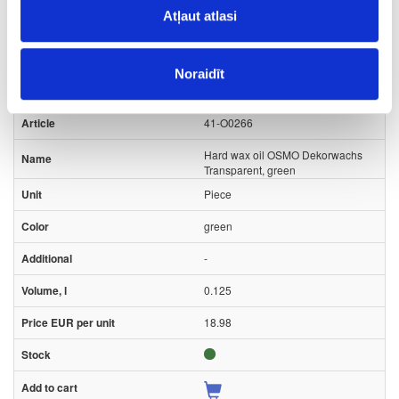
Ask question
Atļaut atlasi
Share product link
Print
Noraidīt
41-O0266
Hard wax oil OSMO Dekorwachs
Transparent, green
Piece
green
-
0.125
18.98