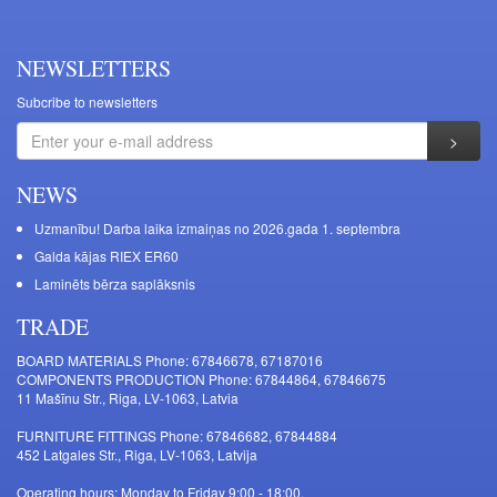
NEWSLETTERS
Subcribe to newsletters
NEWS
Uzmanību! Darba laika izmaiņas no 2026.gada 1. septembra
Galda kājas RIEX ER60
Laminēts bērza saplāksnis
TRADE
BOARD MATERIALS Phone: 67846678, 67187016
COMPONENTS PRODUCTION Phone: 67844864, 67846675
11 Mašīnu Str., Riga, LV-1063, Latvia
FURNITURE FITTINGS Phone: 67846682, 67844884
452 Latgales Str., Riga, LV-1063, Latvija
Operating hours: Monday to Friday 9:00 - 18:00,