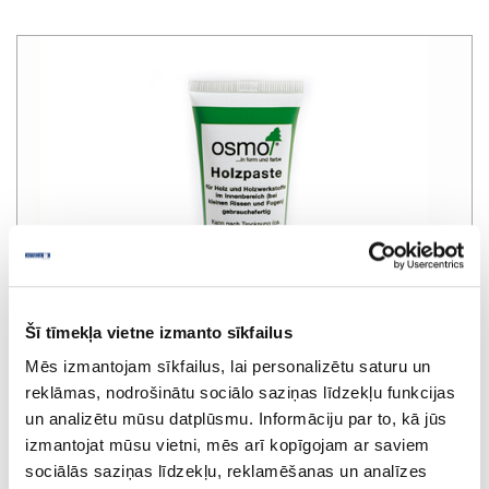
Šī tīmekļa vietne izmanto sīkfailus
Mēs izmantojam sīkfailus, lai personalizētu saturu un
reklāmas, nodrošinātu sociālo saziņas līdzekļu funkcijas
un analizētu mūsu datplūsmu. Informāciju par to, kā jūs
izmantojat mūsu vietni, mēs arī kopīgojam ar saviem
Spackling paste OSMO Holzpaste 7304,
sociālās saziņas līdzekļu, reklamēšanas un analīzes