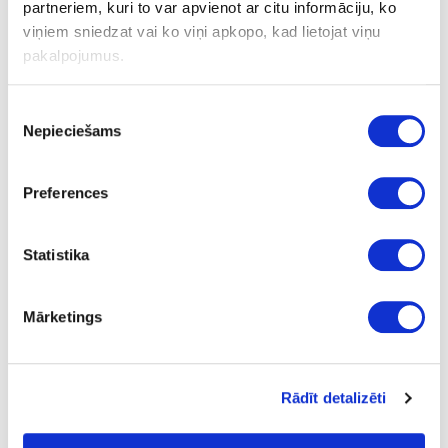
oak
partneriem, kuri to var apvienot ar citu informāciju, ko
viņiem sniedzat vai ko viņi apkopo, kad lietojat viņu
pakalpojumus.
Ask question
Share product link
Piekrišanas
Print
Nepieciešams
izvēle
Preferences
41-O0161
Spackling paste OSMO Holzpaste,
Statistika
oak
Piece
Mārketings
oak
12.16
Rādīt detalizēti