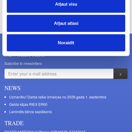
Atļaut visu
Prices excluding VAT. The indicated prices may be changed
without a prior warning.
Atļaut atlasi
Noraidīt
NEWSLETTERS
Subcribe to newsletters
NEWS
Uzmanību! Darba laika izmaiņas no 2026.gada 1. septembra
Galda kājas RIEX ER60
Laminēts bērza saplāksnis
TRADE
BOARD MATERIALS Phone: 67846678, 67187016